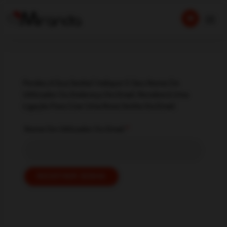
Perdeu A Sua Senha? Indique O Seu Nome De
Utilizador Ou Endereço De Email. Receberá Uma
Ligação Para Criar Uma Nova Senha Via Email.
Obrigatório
Nome De Utilizador Ou Email
*
REDEFINIR SENHA