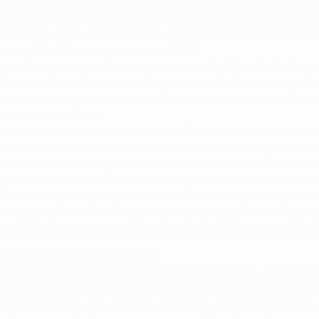
 com o mesmo sobre (e para gerir a sua participação em) eventos especiais
ar anúncios sobre os nossos produtos e serviços e para personalizar a sua 
 suas preferências e com as nossas condições.
ociais de terceiros, procederemos ao tratamento dos dados do utilizador pa
or numa rede social de terceiros ficariam sujeitas às políticas de privacida
or para cumprir e fazer cumprir as exigências legais que forem aplicáveis, 
is e as nossas políticas.
r num sistema centralizado que permita melhorar a experiência de marca do
evantes e úteis quanto for possível para o utilizador (construção de perfil
ebidos a partir da interação do utilizador connosco, ou recebidos de terceir
ens, poderemos cruzar estes dados com o comportamento de compra do uti
tas, convites ou promoções que, no nosso entender, se adaptam especifica
tilizador para melhorar o nosso Website, analisar padrões de tráfego e de
tísticos e demográficos ou para otimizar a nossa presença online e os noss
DADOS PESSOAIS DO UTILIZADOR?
or aos seguintes destinatários ou categorias de destinatários, agindo por 
 cumprimento das obrigações dos mesmos, os quais estão contratualmente 
lizador (por exemplo, para satisfazer encomendas, entregar encomendas,