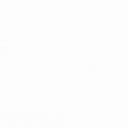
o aviso neste Website, ou comunicá-las-emos ao utilizador por correio ele
 Janeiro de 2021.
COLHEMOS?
disponibiliza quando, por exemplo, preenche um formulário de contacto, ef
promoção para fins de marketing, encomenda um produto ou um serviço, sol
guinte:
, endereço de correio eletrónico e número de telemóvel ou outro número 
o, data de caducidade, número de autorização ou código de segurança do
omo pedidos de informações e comentários dirigidos ao serviço ao cliente 
rofissionais, data de nascimento, estado civil, dados demográficos e expe
ponibilizados pelo utilizador;
e amigos ou outras pessoas que o utilizador quer que contactemos; e
os terceiros prestadores de serviços.
obre as visitas do utilizador ao Website, tais como dados de tráfego, d