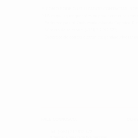
9. COMO PODE O UTILIZADOR CONTACTAR-NO
9.1 Para quaisquer questões ou para exercer os seus
– Endereço postal: Ourivesaria Miranda Caparica, Ru
– Número de telefone: (+351) 212 912 572;
– Endereço de correio eletrónico: geral@ourivesaria
FALE CONNOSCO:
OURI
Tel: (+351) 212 912 572
(Chamada para rede fixa nacional)