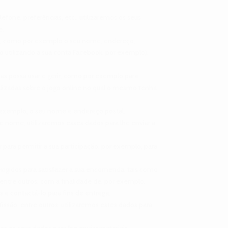
fone, preferências, etc., utilizaremos os seus
e.
onta, como por exemplo o seu nome, endereço,
sto utilizando a sua conta Facebook, por exemplo),
r as possa usar e gerir, como por exemplo para
ualizadas sobre o jogo online no qual o mesmo tenha
por exemplo, o seu nome e endereço postal.
 e nome, utilizaremos esses dados para lhe enviar a
 para permitir a sua participação, por exemplo, para
xigidos para satisfazer a sua encomenda, tais como
entre outros, com a finalidade de, por exemplo,
 e contactá-lo para fins de entrega.
issão, entre outros, utilizaremos estes dados para
os os seus dados para lhe enviar materiais