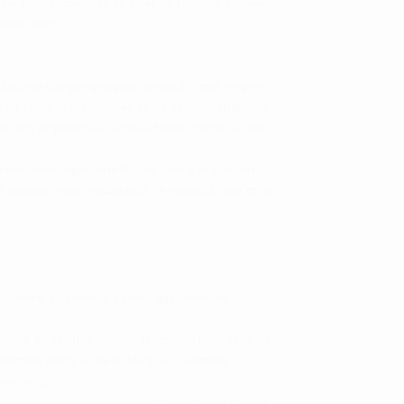
over dados repetidos de listas de clientes, analisar
onalizada):
dor para cumprir qualquer obrigação legal, ou para
ança da Tempus Distribuição ou de qualquer membro
ra fins de proteção contra a fraude e redução do
o utilizador seguir uma ligação para qualquer um
 qualquer responsabilidade ou obrigação por essas
ewsletter ou eliminar a conta que mantiver
dúvida, pedir informações, fazer uma marcação ou
udermos alegar outra justificação, tivermos
ais longo;
 para concluir a operação, acrescido, pelo menos,