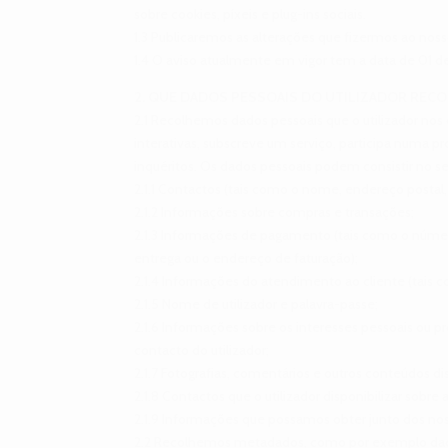
sobre cookies, píxeis e plug-ins sociais.
1.3 Publicaremos as alterações que fizermos ao noss
1.4 O aviso atualmente em vigor tem a data de 01 de
2. QUE DADOS PESSOAIS DO UTILIZADOR RE
2.1 Recolhemos dados pessoais que o utilizador nos 
interativas, subscreve um serviço, participa numa 
inquéritos. Os dados pessoais podem consistir no se
2.1.1 Contactos (tais como o nome, endereço postal
2.1.2 Informações sobre compras e transações;
2.1.3 Informações de pagamento (tais como o númer
entrega ou o endereço de faturação);
2.1.4 Informações do atendimento ao cliente (tais c
2.1.5 Nome de utilizador e palavra-passe;
2.1.6 Informações sobre os interesses pessoais ou p
contacto do utilizador;
2.1.7 Fotografias, comentários e outros conteúdos dis
2.1.8 Contactos que o utilizador disponibilizar sobr
2.1.9 Informações que possamos obter junto dos noss
2.2 Recolhemos metadados, como por exemplo dados s