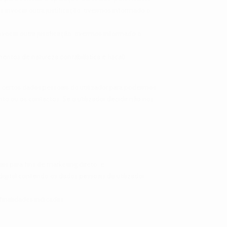
 invocar outra justificação, tivermos informado o
nvocar outra justificação, tivermos informado o
entos de natureza contabilística e fiscal).
 certos dados pessoais do utilizador para podermos
o ou os contactos. Se o utilizador decidir não nos
is para fins de marketing direto; e
digital contendo os dados pessoais do utilizador
finalidades indicadas.