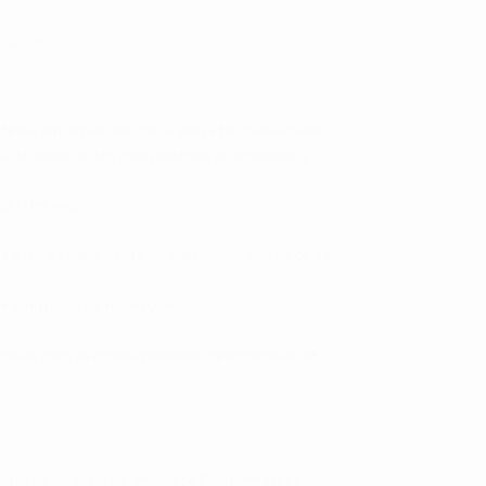
trónico.
etua um registo de conta, utiliza funcionalidades
icita informações e/ou materiais ou responde a
de telefone);
 cartão de pagamento do utilizador, o endereço de
e o histórico de reparações);
riências com os nossos produtos e preferências de
ados de localização, endereço IP, informações do