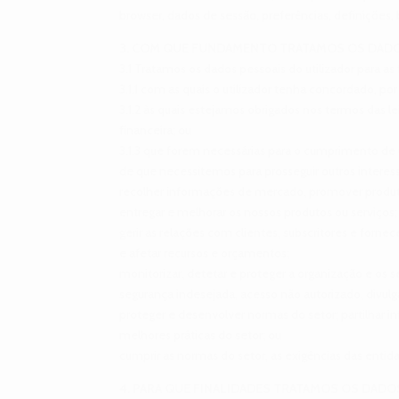
browser, dados de sessão, preferências, definições
3. COM QUE FUNDAMENTO TRATAMOS OS DADO
3.1 Tratamos os dados pessoais do utilizador para 
3.1.1 com as quais o utilizador tenha concordado, po
3.1.2 às quais estejamos obrigados nos termos das l
financeira; ou
3.1.3 que forem necessárias para o cumprimento de
de que necessitemos para prosseguir outros interess
recolher informações de mercado, promover produtos
entregar e melhorar os nossos produtos ou serviços;
gerir as relações com clientes, subscritores e forn
e afetar recursos e orçamentos;
monitorizar, detetar e proteger a organização e os s
segurança indesejada, acesso não autorizado, divulg
proteger e desenvolver normas do setor; partilhar i
melhores práticas do setor; ou
cumprir as normas do setor, as exigências das enti
4. PARA QUE FINALIDADES TRATAMOS OS DADO