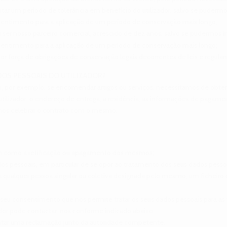
ar um período de tolerância em benefício do utilizador, salvo se pudermos
onsentimento para a aplicação de um período de conservação mais longo;
 a ser nosso parceiro comercial, acrescido de dez anos, salvo se pudermos i
onsentimento para a aplicação de um período de conservação mais longo;
 por força de obrigações de conservação legais decorrentes de leis e regulam
DOS PESSOAIS DO UTILIZADOR?
co, por exemplo, se encomendar artigos ou serviços, necessitamos de obter
ilizador, o endereço de entrega, a residência, as informações de pagament
emos celebrar o contrato com o mesmo.
bem como a retificação ou apagamento dos mesmos;
dos pessoais, em particular de se opor ao tratamento dos seus dados pessoa
u a qualquer pessoa singular ou coletiva designada pelo mesmo, um ficheiro 
o seu consentimento que nos permite tratar os seus dados pessoais para as 
izador pode contactar-nos conforme indicado abaixo.
sentar uma reclamação junto da autoridade competente.