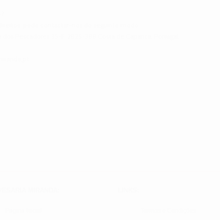
S?
 direitos, pode contactar-nos do seguinte modo:
a dos Pescadores 35-F, 2825-388 Costa de Caparica, Portugal;
miranda.pt
VESARIA MIRANDA:
LINKS:
Página Inicial
Termos e Condições