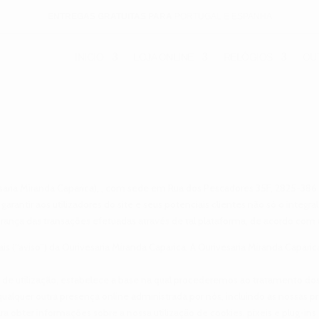
ENTREGAS GRATUITAS PARA
PORTUGAL E ESPANHA
INICIO
LOJA ONLINE
RELÓGIOS
OU
saria Miranda Caparica), , com sede em Rua dos Pescadores 35F, 2825-386 C
garantir aos utilizadores do site e seus potenciais clientes não só o inte
rança das transações efetuadas através de tal plataforma, de acordo com 
ociais (“aviso”) da Ourivesaria Miranda Caparica. A Ourivesaria Miranda Capa
 de utilização, estabelece a base na qual procederemos ao tratamento dos
ualquer outra presença online administrada por nós, incluindo as nossas p
 obter informações sobre a nossa utilização de cookies, píxeis e plug-ins s