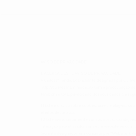
AVISO DE PRIVACIDADE
1. ACERCA DESTE AVISO DE PRIVACIDADE
A Carlos Miranda, Lda (adiante designada por Ourive
http://ourivesariamiranda.pt/ tem a preocupação de 
também a total privacidade dos seus dados e a segu
1.1 Este é o aviso sobre cookies, píxeis e plug-ins s
efeitos deste aviso.
1.2 Este aviso, juntamente com as nossas Condições
interação pelo utilizador com este website ou com q
(adiante designados em conjunto por “Website”). Para