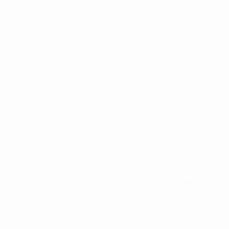
promocionais e outras comunicações, para comunicar
inquéritos e pesquisas de mercado, para lhe apresent
marketing e as suas comunicações de acordo com as
4.1.10 Se o utilizador interagir connosco em redes s
redes (sendo que as nossas interações com o utilizad
4.1.11 Também trataremos dados pessoais do utilizad
setor que forem pertinentes, as obrigações contratua
4.2Poderemos tratar os dados pessoais do utilizado
comunicação e marketing, de modo a torná-los tão rel
cruzar os dados pessoais do utilizador com dados rec
idade, rendimentos, hobies ou atividades de viag
junto do utilizador, de modo a abordá-lo com ofer
4.3 Tratamos os metadados que recolhemos junto do u
direcionado, para desenvolver e analisar dados esta
5. A QUEM DIVULGAMOS E TRANSFERIMOS OS 
5.1 Poderemos divulgar os dados pessoais do utilizad
(subcontratantes), exclusivamente para efeitos do
adequado no tratamento dos dados pessoais do uti