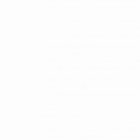
do período de garantia, ao qual poderemos acrescent
utilizador em contrário ou este tiver dado o seu c
– Pelo período durante o qual o utilizador continuar
utilizador em contrário ou este tiver dado o seu c
– Pelo período que nos for imposto por lei (por ex.,
7. EM QUE SITUAÇÕES NECESSITAMOS DOS DA
Se o utilizador quiser celebrar um contrato connos
celebrar o contrato, como por exemplo o nome do ut
disponibilizar a informação necessária, não poder
8. QUE DIREITOS TEM O UTILIZADOR?
8.1 O utilizador tem o direito:
– De solicitar o acesso aos seus dados pessoais, 
– De solicitar a restrição do tratamento dos seus da
– De solicitar que disponibilizemos ao utilizador, o
(portabilidade dos dados).
8.2 O utilizador pode, a qualquer momento, retirar 
8.3 Para exercer os direitos acima referidos, o util
8.4 O utilizador tem igualmente o direito de apre