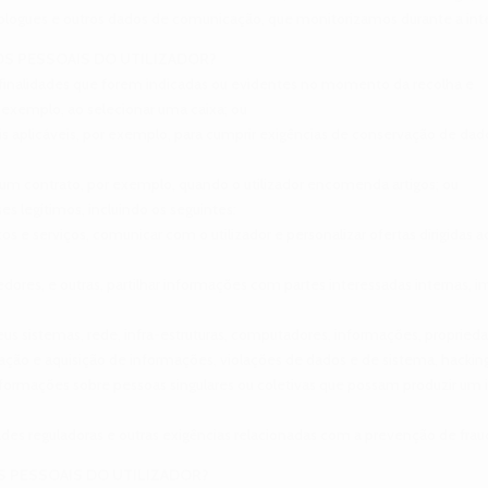
, blogues e outros dados de comunicação, que monitorizamos durante a int
S PESSOAIS DO UTILIZADOR?
as finalidades que forem indicadas ou evidentes no momento da recolha e
r exemplo, ao selecionar uma caixa; ou
eis aplicáveis, por exemplo, para cumprir exigências de conservação de da
 um contrato, por exemplo, quando o utilizador encomenda artigos; ou
es legítimos, incluindo os seguintes:
 e serviços, comunicar com o utilizador e personalizar ofertas dirigidas
ecedores, e outras, partilhar informações com partes interessadas interna
eus sistemas, rede, infra-estruturas, computadores, informações, propriedad
ação e aquisição de informações, violações de dados e de sistema, hacking
nformações sobre pessoas singulares ou coletivas que possam produzir um im
dades reguladoras e outras exigências relacionadas com a prevenção de fr
S PESSOAIS DO UTILIZADOR?