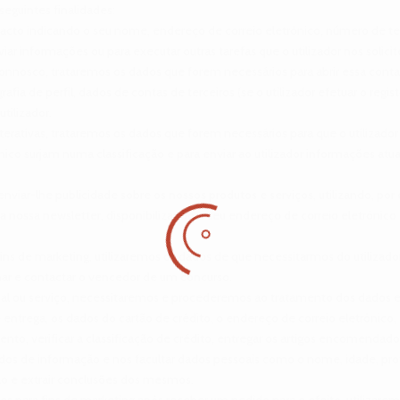
seguintes finalidades:
ntacto indicando o seu nome, endereço de correio eletrónico, número de tele
iar informações ou para executar outras tarefas que o utilizador nos solicit
ta connosco, trataremos os dados que forem necessários para abrir essa c
afia de perfil, dados de contas de terceiros (se o utilizador efetuar o regi
utilizador.
 interativas, trataremos os dados que forem necessários para que o utilizado
nico surjam numa classificação e para enviar ao utilizador informações at
s enviar-lhe publicidade sobre os nossos produtos e serviços, utilizando, 
o a nossa newsletter, disponibilizando o seu endereço de correio eletrónico
fins de marketing, utilizaremos os dados de que necessitarmos do utilizador
nar e contactar o vencedor de um concurso.
ial ou serviço, necessitaremos e procederemos ao tratamento dos dados e
ntrega, os dados do cartão de crédito, o endereço de correio eletrónico, 
o, verificar a classificação de crédito, entregar os artigos encomendados
idos de informação e nos facultar dados pessoais como o nome, idade, prof
ão e extrair conclusões dos mesmos.
es para fins de marketing após receber um pedido para o efeito, utilizarem