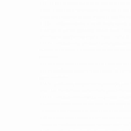
4.1 Tratamos os dados pessoais do utilizador para as 
4.1.1 Se o utilizador preencher um formulário de co
dados para responder às suas perguntas, para lhe env
4.1.2 Se o utilizador efetuar o registo de uma con
endereço de correio eletrónico, palavra-passe, fotogr
entre outros, para permitir registar e gerir a conta do 
4.1.3 Se o utilizador usar as nossas funcionalidades
permitir que o nome e o endereço de correio eletró
participado.
4.1.4 Se o utilizador já for nosso cliente, poderemo
4.1.5 Se o utilizador subscrever um serviço, tal com
nossa newsletter.
4.1.6 Se o utilizador participar numa promoção para 
gerir o seu convite para um evento ou para determi
4.1.7 Se o utilizador encomendar um produto, mater
o seu nome e o número de telefone, o endereço de e
confirmar a sua encomenda, processar o seu pagament
4.1.8 Se o utilizador responder a um dos nossos ped
analisar os resultados do nosso pedido de informaç
4.1.9 Se o utilizador consentir em receber informaçõ