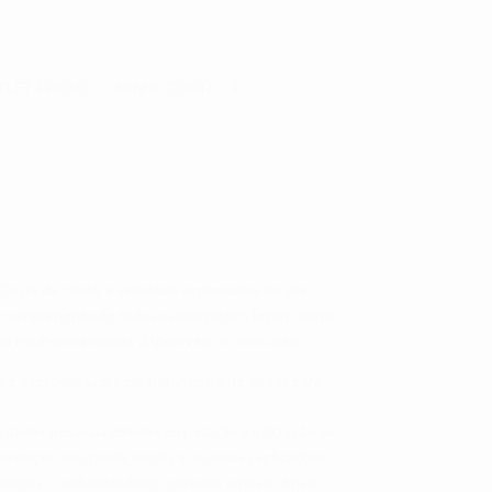
TLET
PROMO
MINHA CONTA
osta da, titular e entidade exploradora do site
gral cumprimento de todas as obrigações legais como
as melhores práticas disponíveis no mercado.
rica é a responsável pelo tratamento de dados para
 dados pessoais obtidos em relação à utilização ou
resenças nos media sociais e as nossas aplicações
ociais, o utilizador deve consultar o nosso aviso