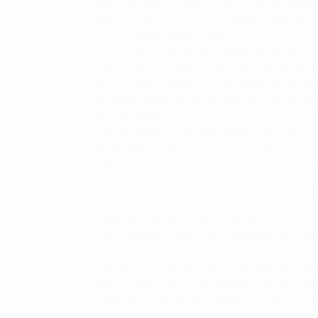
prestar serviços ao cliente, enviar correio por via po
dados, prestar assistência em matéria de marketing, 
5.1.1 Ourivesaria Miranda Caparica;
5.1.2 Os nossos terceiros prestadores de serviços.
5.2 Poderemos divulgar os dados pessoais do utilizad
fazer cumprir ou aplicar as nossas Condições de uti
do Swatch Group, dos nossos clientes ou de outras p
risco de crédito.
5.5 Este Website pode conter ligações de e para os w
destes websites, deve ter em atenção que os mesmo
políticas. O utilizador deve consultar essas polític
6. POR QUANTO TEMPO TRATAMOS OS DADOS 
Tratamos os dados pessoais do utilizador:
– Até o utilizador retirar o seu consentimento ao f
connosco;
– Até termos a certeza de que o utilizador, após 
reserva, entre outros, ficou satisfeito, mas nunca p
informado o utilizador em contrário ou este tiver 
– Relativamente a uma compra que o utilizador efet