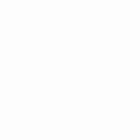
stal e por correio eletrónico, armazenar e tratar dados, alojar websites, rem
realizar inquéritos à satisfação dos clientes ou apresentar publicidade pers
or se tivermos o dever de divulgar ou partilhar os dados pessoais do utiliza
lização e outros acordos; ou para proteger os direitos, os bens ou a segur
essoas. Tal inclui a troca de dados com outras empresas e organizações pa
ebsites das nossas redes parceiras, anunciantes e entidades afiliadas. Se 
s possuem as suas próprias políticas de privacidade e que não assumimos
as antes de submeter qualquer informação nos referidos websites.
PESSOAIS DO UTILIZADOR?
uturo tratamento, por exemplo, até o mesmo anular a subscrição da nossa n
ter-nos abordado, por exemplo, para encomendar um catálogo, colocar uma 
or um período superior a 12 (doze) meses após o último contacto, salvo se p
dado o seu consentimento para a aplicação de um período de conservação m
uar ou a uma operação de atendimento ao cliente, pelo período necessário