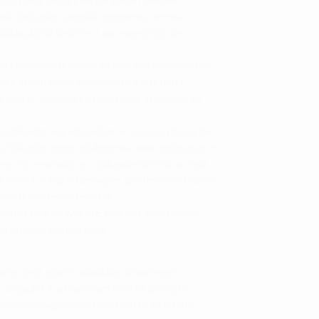
, concursos, sorteios, programas, ofertas,
utilização do Website, a sua experiência de
ra efeitos dessa interação com o utilizador nessas
de e às condições de utilização dessa rede).
as nossas Condições de utilização, as normas do
 utilizador ao personalizar os nossos esforços de
). Para este efeito, poderemos tratar, enriquecer e
os. Por exemplo, se o utilizador nos indicar a sua
lizador e outras informações que tenhamos obtido
mente aos seus interesses.
 utilização do Website, para fins de marketing
os esforços de marketing.
nossa conta e/ou na qualidade de parceiros
obrigados a assegurar um nível de proteção
 processar pagamentos com cartão de crédito,