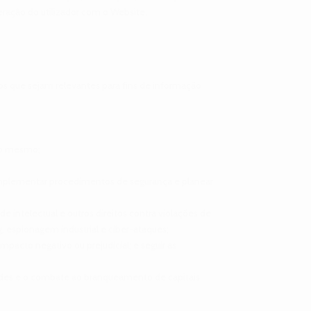
eração do utilizador com o Website.
dos que sejam relevantes para fins de informação
 ao mesmo;
s, implementar procedimentos de segurança e planear
e intelectual e outros direitos contra violações de
, espionagem industrial e ciber-ataques;
pacto negativo ou prejudicial; e seguir as
audes e o combate ao branqueamento de capitais.