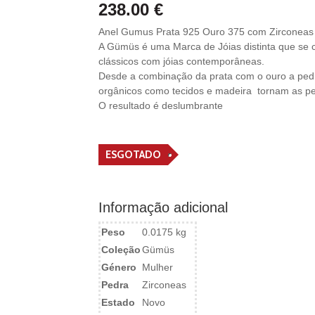
238.00
€
Anel Gumus Prata 925 Ouro 375 com Zirconeas
A Gümüs é uma Marca de Jóias distinta que se c
clássicos com jóias contemporâneas.
Desde a combinação da prata com o ouro a pedr
orgânicos como tecidos e madeira tornam as p
O resultado é deslumbrante
ESGOTADO
Informação adicional
Peso
0.0175 kg
Coleção
Gümüs
Género
Mulher
Pedra
Zirconeas
Estado
Novo