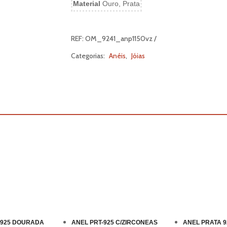
Material
Ouro, Prata
REF:
OM_9241_anp1150vz
Categorias:
Anéis
,
Jóias
 925 DOURADA
ANEL PRT-925 C/ZIRCONEAS
ANEL PRATA 