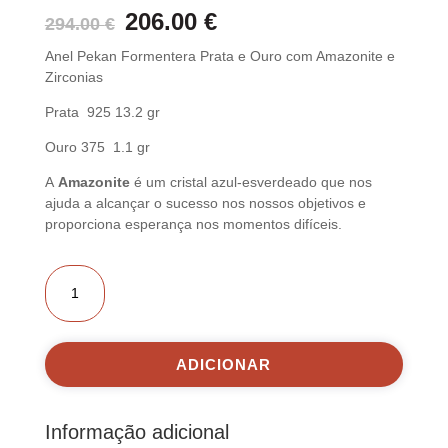
O
O
206.00
€
294.00
€
preço
preço
Anel Pekan Formentera Prata e Ouro com Amazonite e
original
atual
Zirconias
era:
é:
294.00 €.
206.00 €.
Prata 925 13.2 gr
Ouro 375 1.1 gr
A
Amazonite
é um cristal azul-esverdeado que nos
ajuda a alcançar o sucesso nos nossos objetivos e
proporciona esperança nos momentos difíceis.
Quantidade
de
Anel
Pekan
Formentera
Prata
ADICIONAR
e
Ouro
com
Amazonite
Informação adicional
e