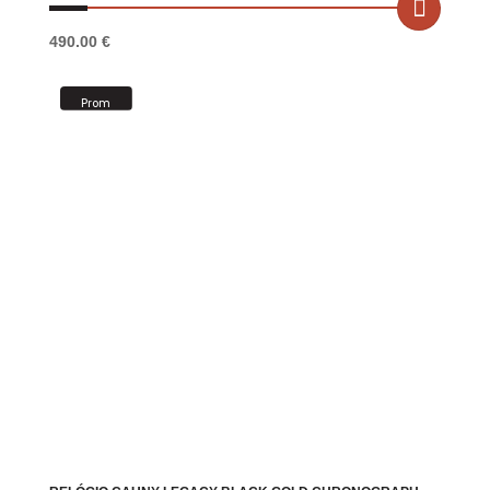
490.00
€
Prom
oção!