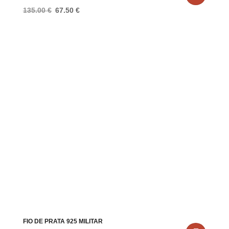
O
O
135.00
€
67.50
€
preço
preço
original
atual
era:
é:
135.00 €.
67.50 €.
FIO DE PRATA 925 MILITAR