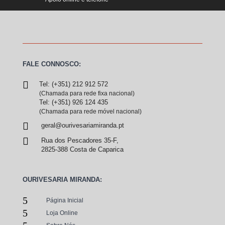
FALE CONNOSCO:

Tel: (+351) 212 912 572
(Chamada para rede fixa nacional)
Tel: (+351) 926 124 435
(Chamada para rede móvel nacional)

geral@ourivesariamiranda.pt

Rua dos Pescadores 35-F,
2825-388 Costa de Caparica
OURIVESARIA MIRANDA:
5
Página Inicial
5
Loja Online