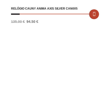
RELÓGIO CAUNY ANIMA AXIS SILVER CAN005
O
O
135.00
€
94.50
€
preço
preço
original
atual
era:
é:
135.00 €.
94.50 €.