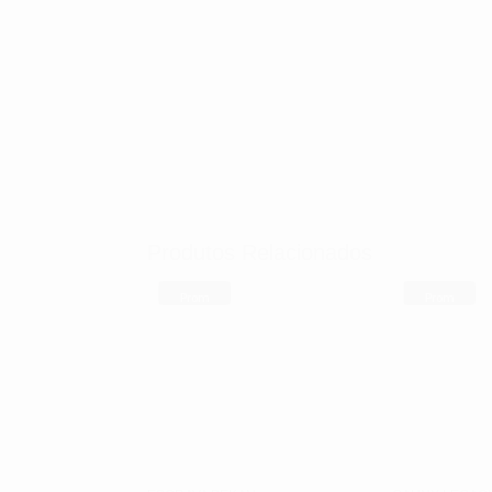
Produtos Relacionados
Prom
Prom
oção!
oção!