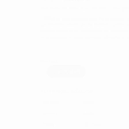
preço
preço
Anel Pekan Prt 925 e Ouro 375 com Coral e Zirc
original
atual
era:
é:
A PEKAN é uma marca de joias Portuguesa de pe
249.00 €.
199.00 €.
luxo acessível abaixo da alta joalharia clássica 
sofisticadas feitas de metais nobres e autêntic
semi preciosas e outros materiais refletindo as
1 em stock
ADICIONAR
Quantidade
de
Anel
Pekan
Informação adicional
Prt
925
e
Coleção
Pekan
Ouro
375
Género
Mulher
com
Coral
Pedra
Zirconeas
e
Zirconias