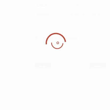
Estado
Novo
Material
Ouro 375, Prata 925 m
REF:
OM_7828_
Categorias:
Anéis
,
Jóias
,
Outlet
,
P
Prom
Prom
oção!
oção!