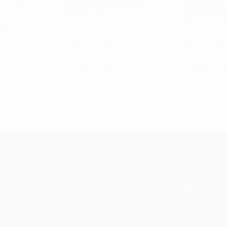
Y CLG003
RELÓGIO CAUNY ACCURA
ANEL PEKAN 
BLACK CHRONOGRAPH
PRATA E OURO
CAC004
AMAZONITE E Z
O
.50
€
ço
preço
O
O
O
199.00
€
99.50
€
294.00
€
206
inal
atual
ar
preço
preço
pre
é:
original
atual
orig
Ler mais
Adiciona
00 €.
122.50 €.
era:
é:
era:
199.00 €.
99.50 €.
294.
ANTIA DE DEVOLUÇÃO
ENTREGAS EM 48 HORAS
ução até 30 dias
Encomende até às 17 hr