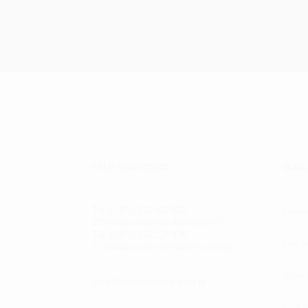
FALE CONNOSCO:
OURI
Tel: (+351) 212 912 572
Página
(Chamada para rede fixa nacional)
Tel: (+351) 926 124 435
Loja O
(Chamada para rede móvel nacional)
Sobre
geral@ourivesariamiranda.pt
Contac