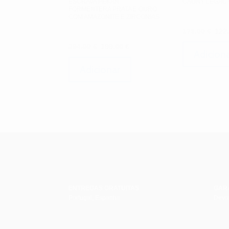
ESCRAVA PEKAN
CAUNY LEGAC
FORMENTERA PRATA E OURO
COM AMAZONITE E ZIRCONIAS
O
175.00
€
122
pre
O
O
284.00
€
199.00
€
orig
Adicion
preço
preço
era:
original
atual
Adicionar
175.
era:
é:
284.00 €.
199.00 €.
ENTREGAS GRATUITAS
GAR
Portugal, Espanha
Devol