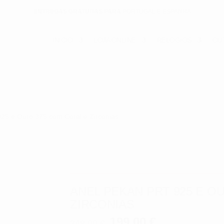
ENTREGAS GRATUITAS PARA
PORTUGAL E ESPANHA
INICIO
LOJA ONLINE
RELÓGIOS
OU
925 e Ouro 375 com Coral e Zirconias
ANEL PEKAN PRT 925 E O
ZIRCONIAS
O
O
199.00
€
249.00
€