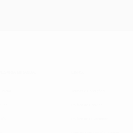
VESARIA MIRANDA:
LINKS:
 Inicial
Termos e Condições
nline
Política de Cookies
 Nós
Política de Privacidade
tos
Livro de Reclamações Online