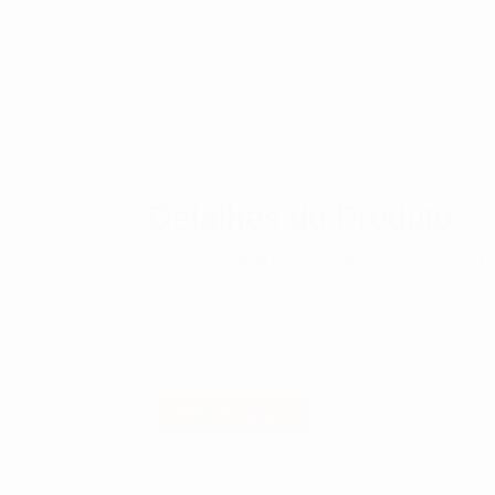
Detalhes do Produto
Home
/
Joalharia
/
Jóias
/
Anéis
/ Anel Pekan Prt 
Promoção!