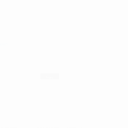
m
ekan
Prom
oção!