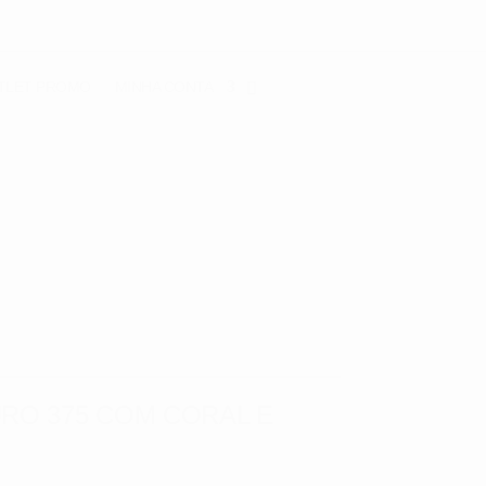
TLET
PROMO
MINHA CONTA
URO 375 COM CORAL E