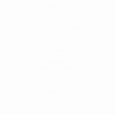
FALE CONNOSCO:
OURI
Tel: (+351) 212 912 572
Página
(Chamada para rede fixa nacional)
Tel: (+351) 926 124 435
Loja O
(Chamada para rede móvel nacional)
Sobre
geral@ourivesariamiranda.pt
Contac
Rua dos Pescadores 35-F,
2825-388 Costa de Caparica
Quest
MÉTODOS DE PAGAMENTO: