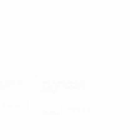
25 OURO 375
ANEL GUMUS PRATA 925
ITES
OURO 375 COM MADRE
PEROLA
dicionar
Adicionar
128.00
€