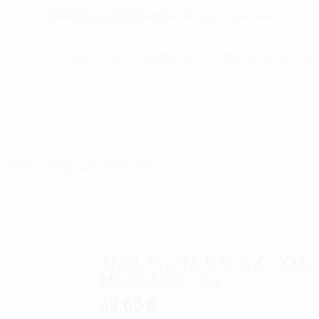
ENTREGAS GRATUITAS PARA
PORTUGAL E ESPANHA
INICIO
LOJA ONLINE
RELÓGIOS
OU
ro joalharia antiga com marcassites
ANEL PRATA E OURO JOAL
MARCASSITES
49.00
€