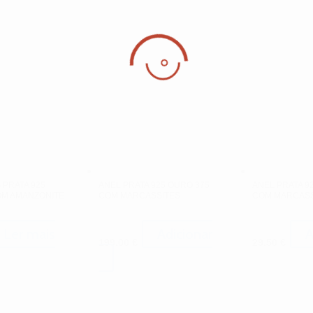
PRATA 925
ANEL PRATA 925 OURO 375
ANEL PRATA 9
OM AMANZONITE
COM MARCASSITES
COM MARCASS
Ler mais
Adicionar
A
199.00
€
29.50
€