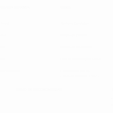
VESARIA MIRANDA:
LINKS:
 Inicial
Termos e Condições
nline
Política de Cookies
 Nós
Política de Privacidade
tos
Livro de Reclamações Online
ões Frequentes
Contrastarias (INCM)
( Título de Atividade T7887 )
ENVIO DE ENCOMOMENDAS: