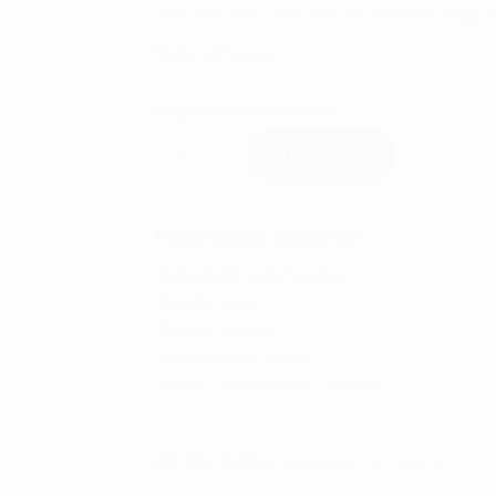
Anel prata 925 e ouro 375 mm joalharia antiga 
Made in Portugal
Disponível por encomenda
Quantidade
de
ADICIONAR
Anel
prata
e
ouro
Informação adicional
joalharia
antiga
com
Coleção
Miranda Selection
marcassites
Estado
Novo
Género
Mulher
Material
Ouro, Prata
Pedra
Marcassites, Zircónias
REF:
OM_9096-
Categorias:
Anéis
,
Joalharia