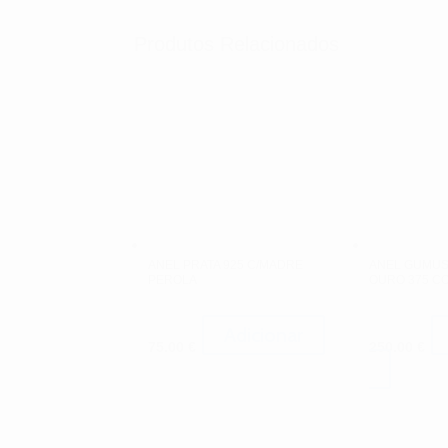
Produtos Relacionados
ANEL PRATA 925 C/MADRE
ANEL GUMUS 
PEROLA
OURO 375 C
Adicionar
75.00
€
250.00
€