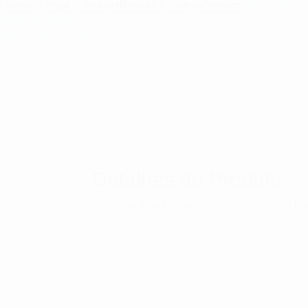
View preferen
aceitar
Negar
View preferences
Save preferences
Politica de Cookies
Politica de Privacidade
Detalhes do Produto
Home
/
Joalharia
/
Jóias
/
Anéis
/ Anel TiSento Mi