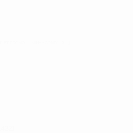
TLET
PROMO
MINHA CONTA
43ZI