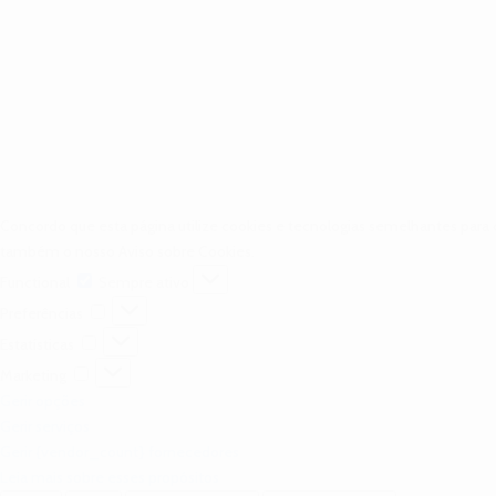
Concordo que esta página utilize cookies e tecnologias semelhantes para 
também o nosso Aviso sobre Cookies.
Functional
Functional
Sempre ativo
Preferências
Preferências
Estatísticas
Estatísticas
Marketing
Marketing
Gerir opções
Gerir serviços
Gerir {vendor_count} fornecedores
Leia mais sobre esses propósitos