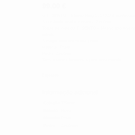
99.00
€
O TI SENTO – Milano Ring 12143ZI é confeccio
A cor deste anel é o branco Zircônia.
Todas as joias da TI SENTO – Milano são embr
infinito.
A magia está em nossa prata.
Material: Prata
Pedra: Zircónia
Temos vários tamanhos para encomenda
Esgotado
Informação adicional
Coleção
TiSento
Estado
Novo
Material
Prata
Pedra
Zircónias