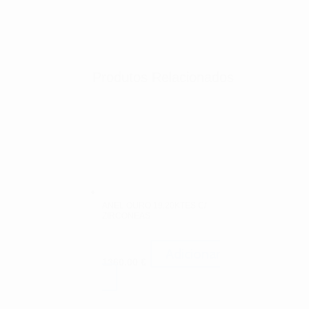
Produtos Relacionados
ANEL OURO 19.20KTES C/
ZIRCONEAS
Adicionar
1360.00
€