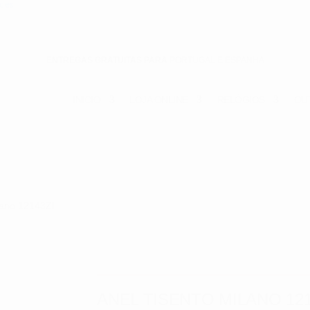
ces
ENTREGAS GRATUITAS PARA
PORTUGAL E ESPANHA
INICIO
LOJA ONLINE
RELÓGIOS
OU
lano 12143ZI
ANEL TISENTO MILANO 121