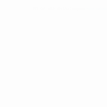
REF:
OM_5813_12143ZI
Categorias:
Anéis
,
Joalhari