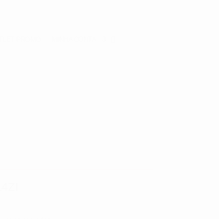
TLET
PROMO
MINHA CONTA
4ZI