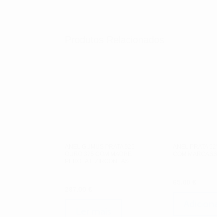
Produtos Relacionados
ANEL GUMUS PRATA 925
ANEL PRATA 92
OURO 375 COM MADRE
COM MARCASS
PEROLA E ZIRCONEAS
65.00
€
297.00
€
Adicion
Ler mais