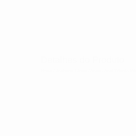
Detalhes do Produto
Home
/
Joalharia
/
Jóias
/
Anéis
/ Anel TiSento Mi