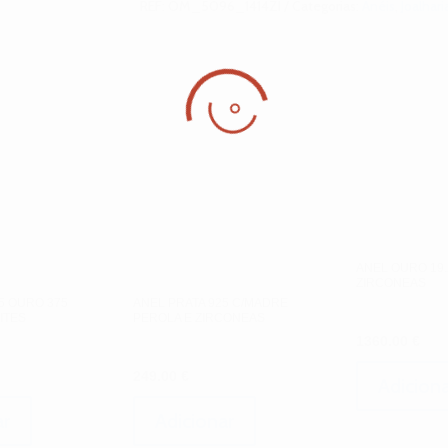
REF:
OM_5096_1414ZI
Categorias:
Anéis
,
Joalhari
ANEL OURO 19.
ZIRCONEAS
5 OURO 375
ANEL PRATA 925 C/MADRE
ITES
PEROLA E ZIRCONEAS
1360.00
€
249.00
€
Adiciona
ar
Adicionar