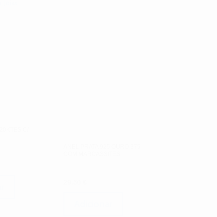
a
,
Jóias
20KTES C/
ANEL PRATA 925 OURO 375
COM MARCASSITES
29.50
€
r
Adicionar