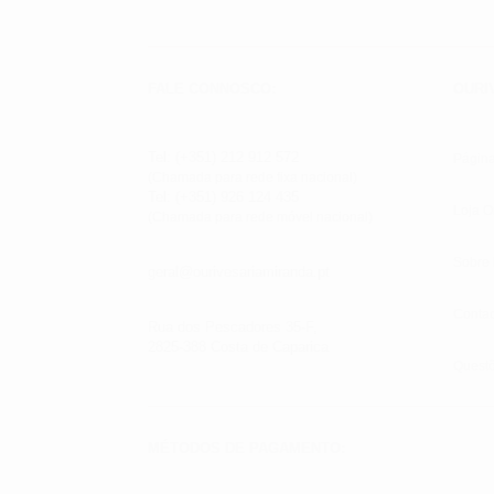
FALE CONNOSCO:
OURI
Tel: (+351) 212 912 572
Página
(Chamada para rede fixa nacional)
Tel: (+351) 926 124 435
Loja O
(Chamada para rede móvel nacional)
Sobre
geral@ourivesariamiranda.pt
Contac
Rua dos Pescadores 35-F,
2825-388 Costa de Caparica
Quest
MÉTODOS DE PAGAMENTO: