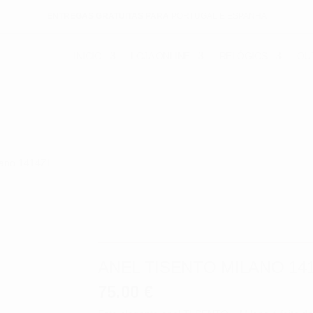
ENTREGAS GRATUITAS PARA
PORTUGAL E ESPANHA
INICIO
LOJA ONLINE
RELÓGIOS
OU
lano 1414ZI
ANEL TISENTO MILANO 141
75.00
€