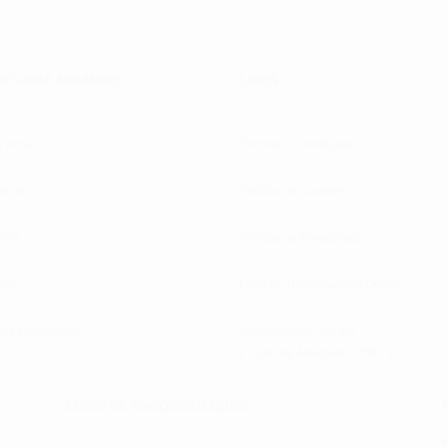
VESARIA MIRANDA:
LINKS:
 Inicial
Termos e Condições
nline
Política de Cookies
 Nós
Política de Privacidade
tos
Livro de Reclamações Online
ões Frequentes
Contrastarias (INCM)
( Título de Atividade T7887 )
ENVIO DE ENCOMOMENDAS: