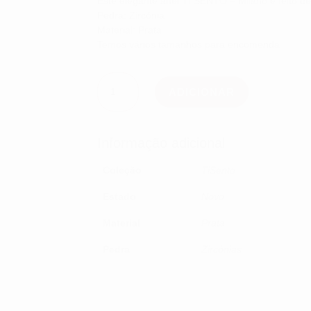
Este elegante anel TI SENTO – Milano é feito d
Pedra: Zircónia
Material: Prata
Temos vários tamanhos para encomenda
Quantidade
de
ADICIONAR
Anel
TiSento
Milano
1414ZI
Informação adicional
Coleção
TiSento
Estado
Novo
Material
Prata
Pedra
Zircónias