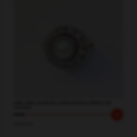
ANEL OURO 19,20KTES C/ BRILHANTES E PEROLA DE
CULTURA
3350.00
€