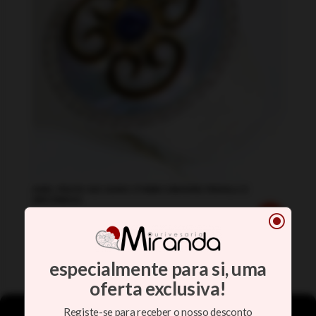
ANEL PRATA 925 OURO 375MM C/MADRE PEROLA E
ZIRCONEAS
\
395.00
€
especialmente para si, uma
oferta exclusiva!
Registe-se para receber o nosso desconto
Gerenciar Consentimento de