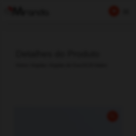
Detalhes do Produto
Home
/
Argolas
/ Argolas de Ouro19.20 kilates