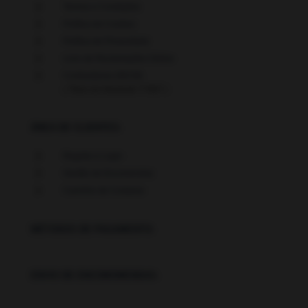
5
Termos e Condições
5
Política de Cookies
5
Política de Privacidade
5
Livro de Reclamações Online
5
Contrastarias (INCM)
( Título de Atividade T7887 )
ÁREA DE CLIENTES:
5
Registo e Login
5
Gestão de Encomendas
5
Carrinho de Compras
MÉTODOS DE PAGAMENTO:
ENVIO DE ENCOMOMENDAS: