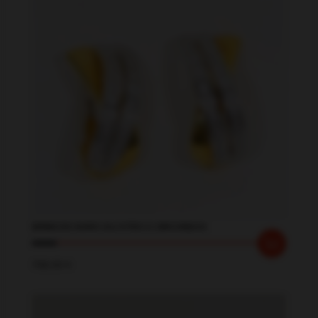
BRINCOS OURO 19.2 KTES C/ ZIRCONEAS
798.00
€