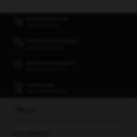
ENTREGAS GRATUITAS
Portugal, Espanha
GARANTIA DE DEVOLUÇÃO
Devolução até 30 dias
ENTREGAS EM 48 HORAS
Encomende até às 17 hr
APOIO ONLINE
Apoio online e telefone
FALE CONNOSCO: