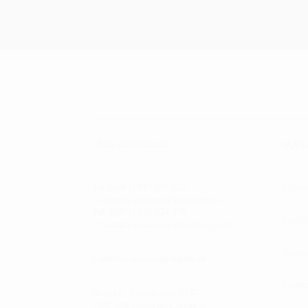
FALE CONNOSCO:
OURI
Tel: (+351) 212 912 572
Página
(Chamada para rede fixa nacional)
Tel: (+351) 926 124 435
Loja O
(Chamada para rede móvel nacional)
Sobre
geral@ourivesariamiranda.pt
Contac
Rua dos Pescadores 35-F,
2825-388 Costa de Caparica