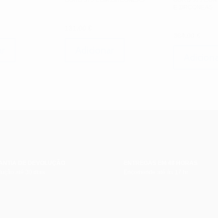
OURO 375 COM ZIRCONEAS
OURO 375 COM 
E ZIRCONEAS
131.00
€
364.00
€
ar
Adicionar
Adiciona
ANTIA DE DEVOLUÇÃO
ENTREGAS EM 48 HORAS
ução até 30 dias
Encomende até às 17 hr