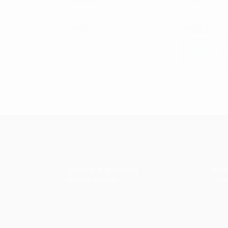
DOURADA
KILATES
62.50
€
670.00
€
Ler mais
Adicion
ENTREGAS GRATUITAS
GAR
Portugal, Espanha
Devol