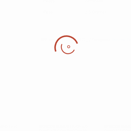
Pedra
Zirconeas
Peso
1.5 Gramas
REF:
om_.9227 tr003977_
Categorias:
Brincos
,
O
URO 19 20
BRINCOS GUMUS PRATA 925
BRINCOS GUMU