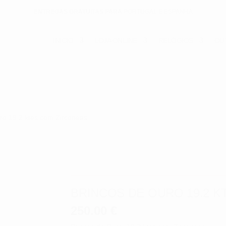
ENTREGAS GRATUITAS PARA
PORTUGAL E ESPANHA
INICIO
LOJA ONLINE
RELÓGIOS
OU
ro 19.2 ktes com Zirconeas
BRINCOS DE OURO 19.2 
250.00
€