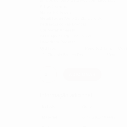
Brincos de Ouro 19.2 ktes com Zirconeas
Artigo:
Tornilho
Marca:
FR Jewels
Metal/Toque:
Ouro 19.2k, Ouro 9k
Pedras:
Zircónias Brancas
Cor/Metal:Amarelo
Peso apx.:
1.1g
(Ouro 19.2k)
Descritivo Pedras:
Qtd
Tipo
Peso (ct)
Tam.
Cor 
12
Zirconia Branca Red
1.50mm
Quantidade
de
ADICIONAR
Brincos
de
Ouro
19.2
Informação adicional
ktes
com
Zirconeas
Estado
Novo
Material
Ouro 19.20 Kilates