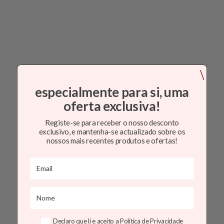
\
especialmente para si, uma
oferta exclusiva!
Registe-se para receber o nosso desconto
exclusivo, e mantenha-se actualizado sobre os
nossos mais recentes produtos e ofertas!
BRINCOS PRATA 925 DOURADA COM PEROLA DE CULTURA
Declaro que li e aceito a Política de Privacidade
45.00
€