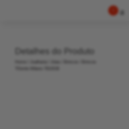
Detalhes do Produto
Home
/
Joalharia
/
Jóias
/
Brincos
/ Brincos
TiSento Milano 7810GB