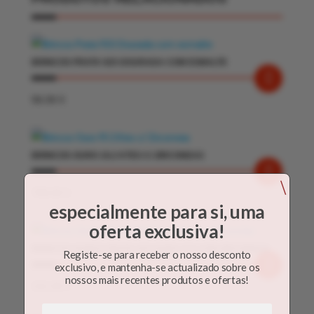
BRINCOS PRATA 925 DOURADA COM ESMALTE
56.50
€
BRINCOS OURO 19.2 KTES C/ ZIRCONEAS
\
798.00
€
especialmente para si, uma
oferta exclusiva!
BRINCOS GUMUS PRATA 925 OURO 375 COM ZIRCONEAS
Registe-se para receber o nosso desconto
exclusivo, e mantenha-se actualizado sobre os
nossos mais recentes produtos e ofertas!
131.00
€