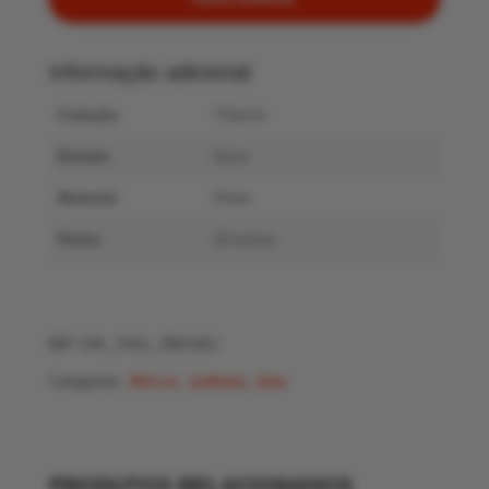
Informação adicional
Coleção
TiSento
Estado
Novo
Material
Prata
Pedra
Zircónias
REF:
OM_7542_7810GB
Categorias:
Brincos
,
Joalharia
,
Jóias
PRODUTOS RELACIONADOS