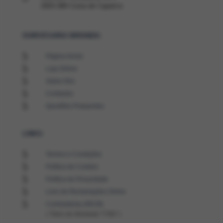
2825-388 Costa de Caparica
OURIVESARIA MIRANDA:
5
Página Inicial
5
Loja Online
5
Sobre Nós
5
Contactos
5
Questões Frequentes
LINKS:
5
Termos e Condições
5
Política de Cookies
5
Política de Privacidade
5
Livro de Reclamações Online
5
Contrastarias (INCM)
( Título de Atividade T7887 )