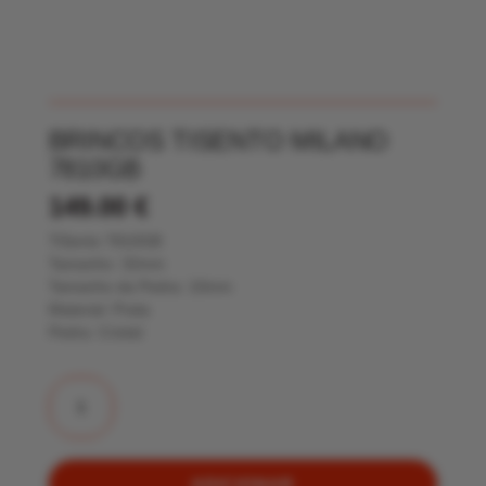
BRINCOS TISENTO MILANO
7810GB
149.00
€
TiSento 7810GB
Tamanho: 32mm
Tamanho da Pedra: 10mm
Material: Prata
Pedra: Cristal
Quantidade
de
Brincos
TiSento
Milano
7810GB
ADICIONAR