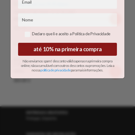
ARGOLAS DE OURO 19 20 KILATES
580.00
€
Declaro que li e aceito a Política de Privacidade
até 10% na primeira compra
BRINCOS GUMUS PRATA 925 OURO 375 COM TOPAZIO AZUL
Não enviamos spam! desconto válido apenas na primeira compra
E ZIRCONEAS
online, não acumulável com outros descontos ou promoções. Leia a
nossa
política de
privacidade
para mais informações.
364.00
€
ENTREGAS GRATUITAS
Portugal, Espanha
GARANTIA DE DEVOLUÇÃO