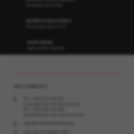
Devolução até 30 dias
ENTREGAS EM 48 HORAS
Encomende até às 17 hr
APOIO ONLINE
Apoio online e telefone
FALE CONNOSCO:

Tel: (+351) 212 912 572
(Chamada para rede fixa nacional)
Tel: (+351) 926 124 435
(Chamada para rede móvel nacional)

geral@ourivesariamiranda.pt

Rua dos Pescadores 35-F,