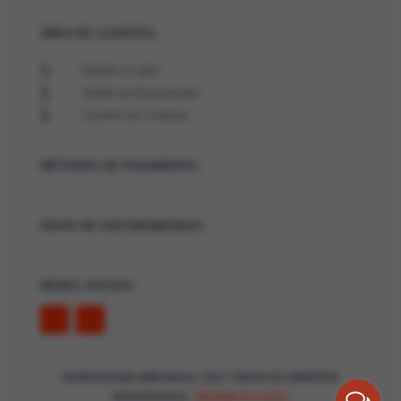
ÁREA DE CLIENTES:
5
Registo e Login
5
Gestão de Encomendas
5
Carrinho de Compras
MÉTODOS DE PAGAMENTO:
ENVIO DE ENCOMOMENDAS:
REDES SOCIAIS:
OURIVESARIA MIRANDA© 2021 TODOS OS DIREITOS
RESERVADOS -
DESIGN ALLSALE