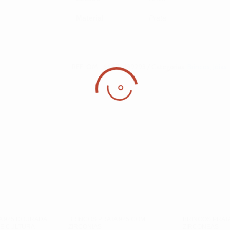
Material
Prata
REF:
OM_6687_189293
Categorias:
Brincos
,
Jóias
A 925 DOURADA
BRINCOS PRATA 925 COM
BRINCOS PRAT
DE CULTURA
ZIRCONIAS
ZIRCONEAS