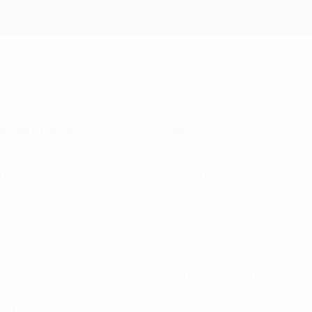
VESARIA MIRANDA:
LINKS:
 Inicial
Termos e Condições
nline
Política de Cookies
 Nós
Política de Privacidade
tos
Livro de Reclamações Online
ões Frequentes
Contrastarias (INCM)