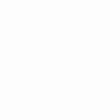
Brincos Xamma Prata 925 com Pedras Hidroter
Made in Portugal
O sonho: criar coleções com um design actual, 
moda. Peças diferenciadoras, com estilos abra
única
1 em stock
ADICIONAR
Quantidade
de
Brincos
Xamma
Informação adicional
Prata
925
com
Coleção
Xamma
Pedras
Hidrotermais
Género
Mulher
Pedra
Hidrotermais
Estado
Novo