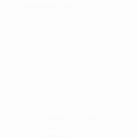
ENTREGAS GRATUITAS PARA
PORTUGAL E ESPANHA
INICIO
LOJA ONLINE
RELÓGIOS
OU
a Prata 925 com Pedras Hidrotermais
BRINCOS XAMMA PRATA 9
HIDROTERMAIS
64.00
€