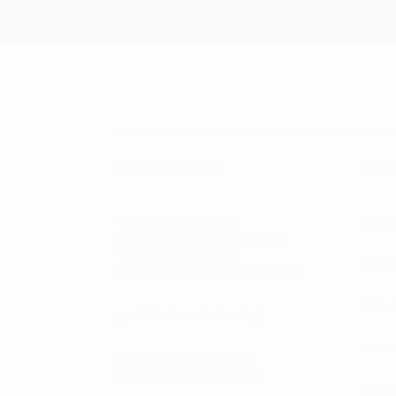
FALE CONNOSCO:
OURI
Tel: (+351) 212 912 572
Página
(Chamada para rede fixa nacional)
Tel: (+351) 926 124 435
Loja O
(Chamada para rede móvel nacional)
Sobre
geral@ourivesariamiranda.pt
Contac
Rua dos Pescadores 35-F,
2825-388 Costa de Caparica
Quest