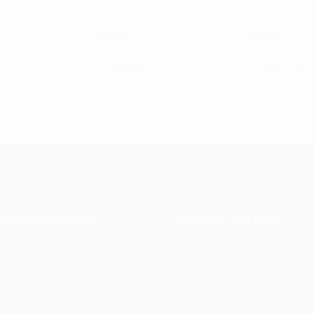
25.00
€
59.00
€
ar
Adicionar
Adiciona
ANTIA DE DEVOLUÇÃO
ENTREGAS EM 48 HORAS
ução até 30 dias
Encomende até às 17 hr