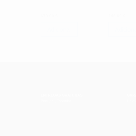
670.00
€
149.00
€
Adicionar
Adicion
ENTREGAS GRATUITAS
GAR
Portugal, Espanha
Devol