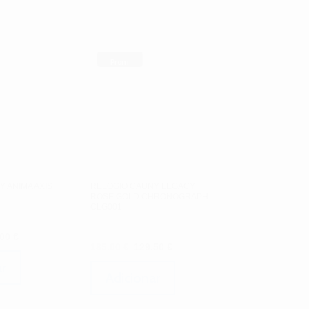
Prom
oção!
 ANIMA AXIS
RELÓGIO CAUNY LEGACY
ROSE GOLD CHRONOGRAPH
CLG001
O
.00
€
O
O
185.00
€
129.50
€
ço
preço
preço
preço
inal
atual
r
original
atual
Adicionar
é:
era:
é:
00 €.
100.00 €.
185.00 €.
129.50 €.