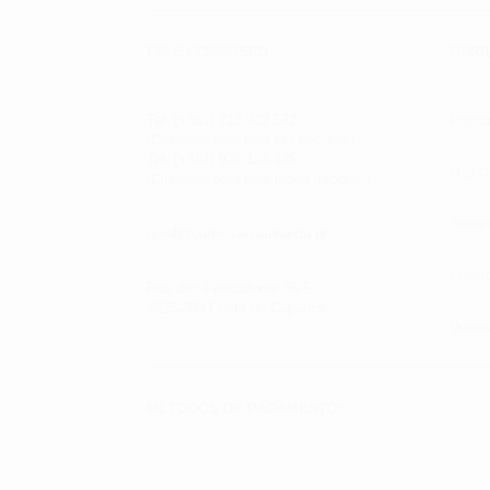
FALE CONNOSCO:
OURI
Tel: (+351) 212 912 572
Página
(Chamada para rede fixa nacional)
Tel: (+351) 926 124 435
Loja O
(Chamada para rede móvel nacional)
Sobre
geral@ourivesariamiranda.pt
Contac
Rua dos Pescadores 35-F,
2825-388 Costa de Caparica
Quest
MÉTODOS DE PAGAMENTO: