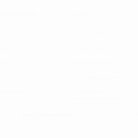
VESARIA MIRANDA:
LINKS:
 Inicial
Termos e Condições
nline
Política de Cookies
 Nós
Política de Privacidade
tos
Livro de Reclamações Online
ões Frequentes
Contrastarias (INCM)
( Título de Atividade T7887 )
ENVIO DE ENCOMOMENDAS: