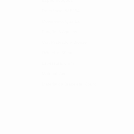
Especificações
Referência: 98B254
Movimento: Quartzo
Função: 3 Agulhas
Cor: Prateado e Bronze
Diâmetro: 39mm
Espessura: 8mm
Material: Aço
Material da Bracelete: Couro