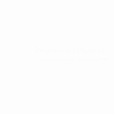
Detalhes do Produto
Home
/
Relógios
/
Bulova
/ Bulova Aerojet 98B25