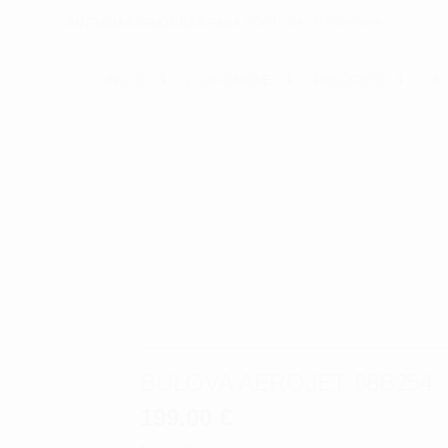
ENTREGAS GRATUITAS PARA
PORTUGAL E ESPANHA
INICIO
LOJA ONLINE
RELÓGIOS
OU
4
BULOVA AEROJET 98B254
199.00
€