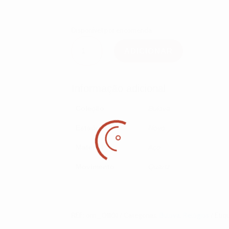
Disponível por encomenda
Quantidade
de
ADICIONAR
Bulova
Aerojet
98B254
Informação adicional
Coleção
Bulova
Estado
Novo
Material
Aço
Movimento
Quartz
REF:
om_01101
Categorias:
Bulova
,
Relógios
Etiq