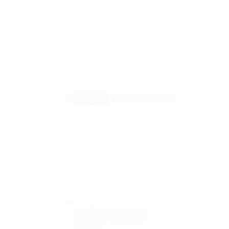
Produtos Relacionados
Prom
Prom
Prom
Prom
oção!
oção!
oção!
oção!
RELÓGIO CAUNY ANIMA
NUMBERS ROSE GOLD
CAN002