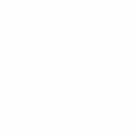
TLET
PROMO
MINHA CONTA
96M157