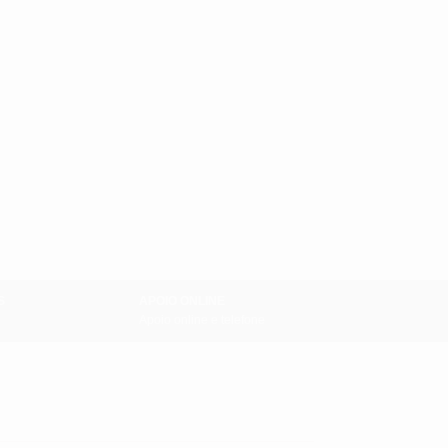
S
APOIO ONLINE
Apoio online e telefone