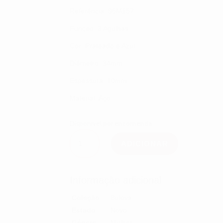
Referência: 96M157
Função: 3 Agulhas
Cor: Prateado e Azul
Diâmetro: 34mm
Espessura: 10mm
Material: Aço
Disponível por encomenda
Quantidade
de
ADICIONAR
Bulova
Surveyor
Lady
96M157
Informação adicional
Coleção
Bulova
Estado
Novo
Género
Mulher