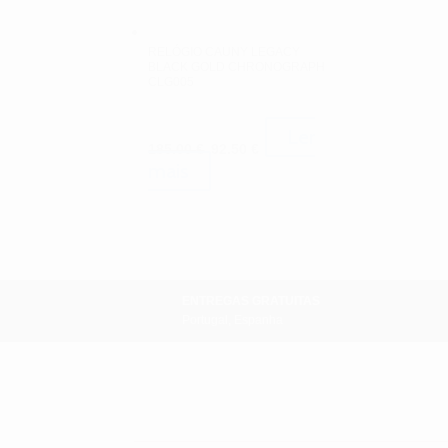
RELÓGIO CAUNY LEGACY
BLACK GOLD CHRONOGRAPH
CLG005
Ler
O
O
185.00
€
92.50
€
preço
preço
mais
original
atual
era:
é:
185.00 €.
92.50 €.
ENTREGAS GRATUITAS
Portugal, Espanha