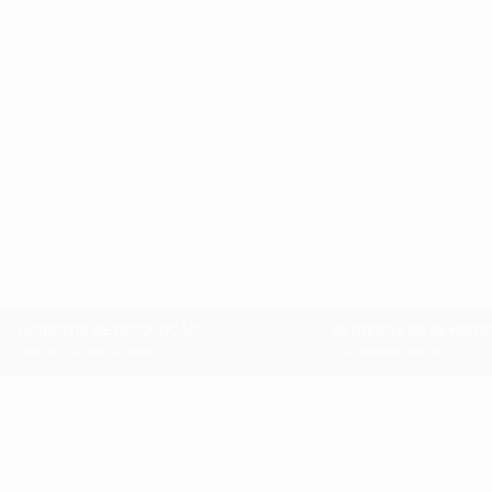
GARANTIA DE DEVOLUÇÃO
ENTREGAS EM 48 HORA
Devolução até 30 dias
Encomende até às 17 hr