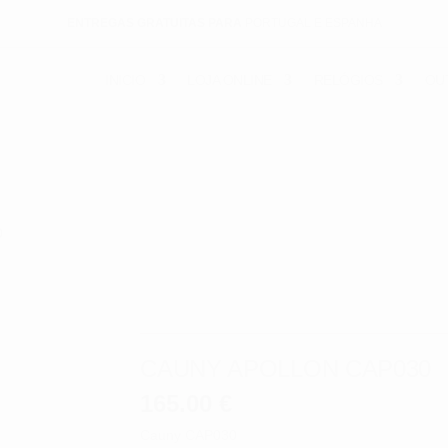
ENTREGAS GRATUITAS PARA
PORTUGAL E ESPANHA
INICIO
LOJA ONLINE
RELÓGIOS
OU
0
CAUNY APOLLON CAP030
165.00
€
Cauny CAP030