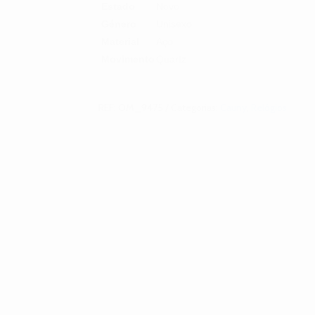
Estado
Novo
Género
Unisexo
Material
Aço
Movimento
Quartz
REF:
OM_9475
Categorias:
Cauny
,
Relógios