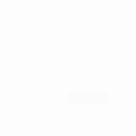
Movimento: Quarto
Material: Aço
Cor: Rose Gold
Diâmetro: 36mm
Resistência à água: 3 bar
Vidro: Safira:
Cor Mostrador: Preto
Disponível por encomenda
Quantidade
de
ADICIONAR
Cauny
Apollon
CAP030
Informação adicional
Coleção
Cauny