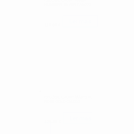
RELÓGIO CAUNY ANIMA
NUMBERS SILVER CAN003
Ler mais
119.00
€
RELÓGIO CAUNY MAJESTIC
ROSE GOLD CMJ010
Ler mais
129.00
€