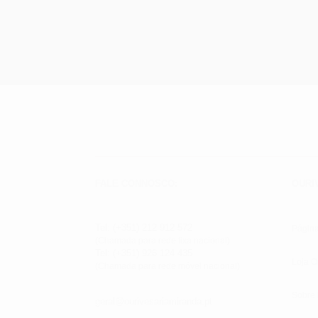
FALE CONNOSCO:
OURI
Tel: (+351) 212 912 572
Página
(Chamada para rede fixa nacional)
Tel: (+351) 926 124 435
Loja O
(Chamada para rede móvel nacional)
Sobre
geral@ourivesariamiranda.pt