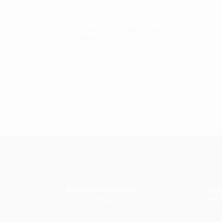
RELOGIO CAUNY ANIMA LINES
CAN007
Adicionar
129.00
€
ENTREGAS GRATUITAS
GAR
Portugal, Espanha
Devol