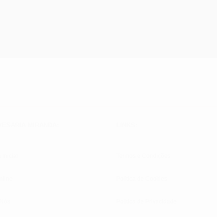
VESARIA MIRANDA:
LINKS:
 Inicial
Termos e Condições
nline
Política de Cookies
 Nós
Política de Privacidade