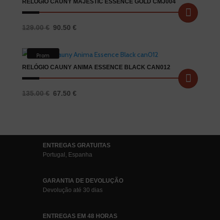
595.00 €.
415.00 €.
RELÓGIO CAUNY MAJESTIC ESSENCE GOLD CMJ004
O
O
129.00
€
90.50
€
preço
preço
original
atual
Prom
era:
é:
oção!
129.00 €.
90.50 €.
RELÓGIO CAUNY ANIMA ESSENCE BLACK CAN012
O
O
135.00
€
67.50
€
preço
preço
original
atual
era:
é:
135.00 €.
67.50 €.
ENTREGAS GRATUITAS
Portugal, Espanha
GARANTIA DE DEVOLUÇÃO
Devolução até 30 dias
ENTREGAS EM 48 HORAS