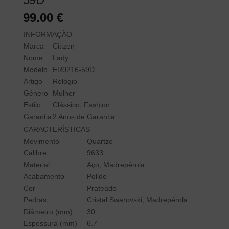
99.00
€
INFORMAÇÃO
Marca
Citizen
Nome
Lady
Modelo
ER0216-59D
Artigo
Relógio
Género
Mulher
Estilo
Clássico, Fashion
Garantia
2 Anos de Garantia
CARACTERÍSTICAS
Movimento
Quartzo
Calibre
9633
Material
Aço, Madrepérola
Acabamento
Polido
Cor
Prateado
Pedras
Cristal Swarovski, Madrepérola
Diâmetro (mm)
30
Espessura (mm)
6.7