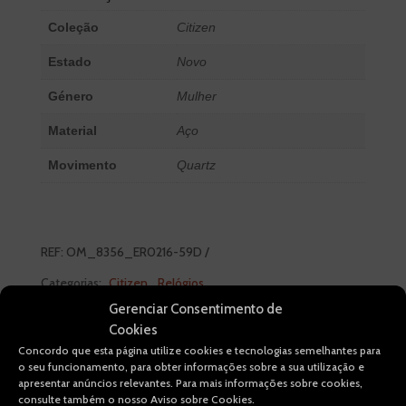
Coleção
Citizen
Estado
Novo
Género
Mulher
Material
Aço
Movimento
Quartz
REF:
OM_8356_ER0216-59D
Categorias:
Citizen
,
Relógios
Gerenciar Consentimento de
Cookies
Concordo que esta página utilize cookies e tecnologias semelhantes para
PRODUTOS RELACIONADOS
o seu funcionamento, para obter informações sobre a sua utilização e
apresentar anúncios relevantes. Para mais informações sobre cookies,
consulte também o nosso Aviso sobre Cookies.