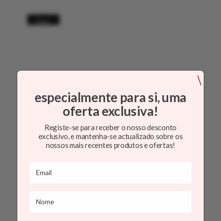
Prom
oção!
\
especialmente para si, uma
oferta exclusiva!
Registe-se para receber o nosso desconto
exclusivo, e mantenha-se actualizado sobre os
nossos mais recentes produtos e ofertas!
RELÓGIO CAUNY ANIMA AXIS GOLD CAN004