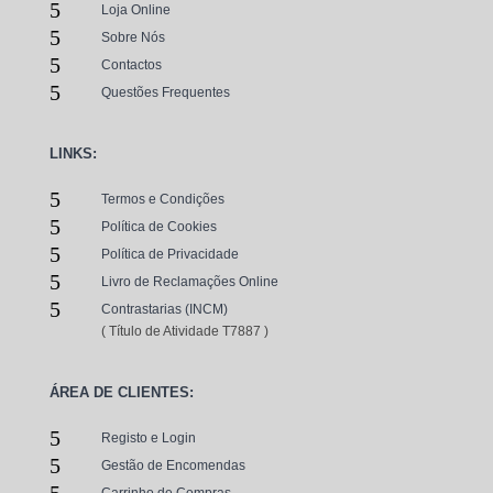
5
Loja Online
5
Sobre Nós
5
Contactos
5
Questões Frequentes
LINKS:
5
Termos e Condições
5
Política de Cookies
5
Política de Privacidade
5
Livro de Reclamações Online
5
Contrastarias (INCM)
( Título de Atividade T7887 )
ÁREA DE CLIENTES:
5
Registo e Login
5
Gestão de Encomendas
5
Carrinho de Compras