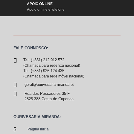
APOIO ONLINE
Apoio online e telefone
FALE CONNOSCO:

Tel: (+351) 212 912 572
(Chamada para rede fixa nacional)
Tel: (+351) 926 124 435
(Chamada para rede móvel nacional)

geral@ourivesariamiranda.pt

Rua dos Pescadores 35-F,
2825-388 Costa de Caparica
OURIVESARIA MIRANDA:
5
Página Inicial