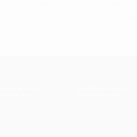
990.00
€
115.00
€
ar
Adicionar
Ler mais
ANTIA DE DEVOLUÇÃO
ENTREGAS EM 48 HORAS
ução até 30 dias
Encomende até às 17 hr