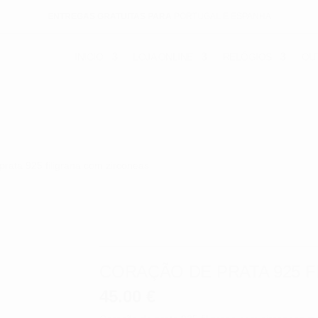
ENTREGAS GRATUITAS PARA
PORTUGAL E ESPANHA
INICIO
LOJA ONLINE
RELÓGIOS
OU
prata 925 filigrana com zirconeas
CORAÇÃO DE PRATA 925 
45.00
€