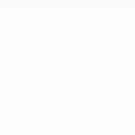
VESARIA MIRANDA:
LINKS:
 Inicial
Termos e Condições
nline
Política de Cookies
 Nós
Política de Privacidade
tos
Livro de Reclamações Online
ões Frequentes
Contrastarias (INCM)
( Título de Atividade T7887 )