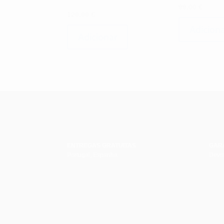
99.00
€
120.00
€
Adicion
Adicionar
ENTREGAS GRATUITAS
GAR
Portugal, Espanha
Devol