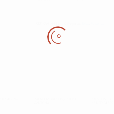
REF:
OM_6665_
Categorias:
Jóias
,
Pulseiras
ENTO MILANO
PULSEIRA OURO 19,2 KTES E
PULSEIRA HOT
CAUTCHU
INFINITY DL529