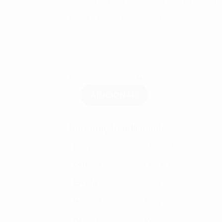
Coração de prata 925 filigrana com zirconeas m
Arte dos nossos melhores artífices
Disponível por encomenda
ADICIONAR
Quantidade
de
Coração
de
Informação adicional
prata
925
filigrana
0.00290 kg
Peso
com
zirconeas
Coleção
Filigrana
Estado
Novo
Material
Prata
Género
Mulher