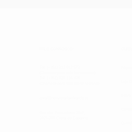
FALE CONNOSCO:
OURI
Tel: (+351) 212 912 572
Página
(Chamada para rede fixa nacional)
Tel: (+351) 926 124 435
Loja O
(Chamada para rede móvel nacional)
Sobre
geral@ourivesariamiranda.pt
Contac
Rua dos Pescadores 35-F,
2825-388 Costa de Caparica
Quest