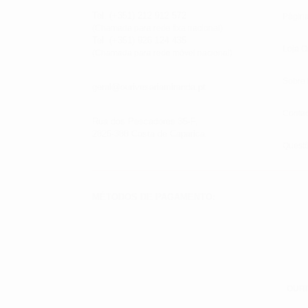
Tel: (+351) 212 912 572
Página
(Chamada para rede fixa nacional)
Tel: (+351) 926 124 435
Loja O
(Chamada para rede móvel nacional)
Sobre
geral@ourivesariamiranda.pt
Contac
Rua dos Pescadores 35-F,
2825-388 Costa de Caparica
Quest
MÉTODOS DE PAGAMENTO:
OURI