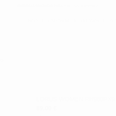
ENTREGAS GRATUITAS PARA
PORTUGAL E ESPANHA
INICIO
LOJA ONLINE
RELÓGIOS
OU
X9
LORUS WOMEN RH980PX9
89.00
€