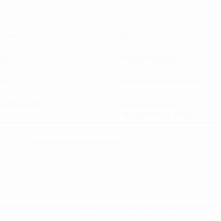
 Inicial
Termos e Condições
nline
Política de Cookies
 Nós
Política de Privacidade
tos
Livro de Reclamações Online
ões Frequentes
Contrastarias (INCM)
( Título de Atividade T7887 )
ENVIO DE ENCOMOMENDAS:
VESARIA MIRANDA© 2021 TODOS OS DIREITOS RESERVADOS -
DESIGN AL