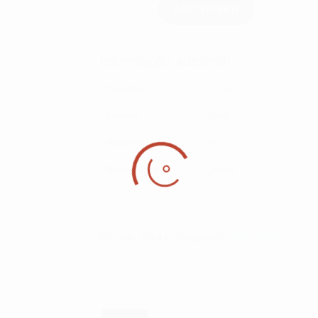
de
ADICIONAR
Lorus
Women
RH980PX9
Informação adicional
Coleção
Lorus
Estado
Novo
Material
Aço
Movimento
Quartz
REF:
om_01684
Categorias:
Lorus
,
Relógios