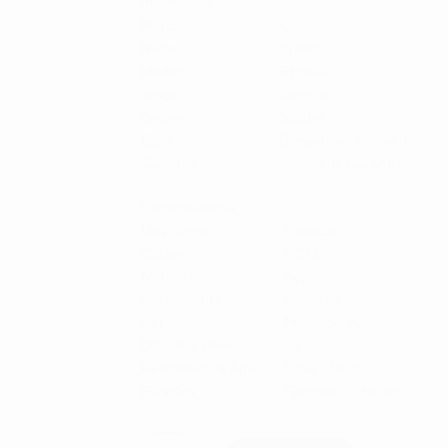
Informação
Marca
Lorus
Nome
Sports
Modelo
RH980PX9
Artigo
Relógio
Género
Mulher
Estilo
Desportivo, Fashion
Garantia
3 Anos de Garantia
Características
Movimento
Quartzo
Calibre
PC32
Material
Aço
Acabamento
Acetinado
Cor
Prateado, Azul
Diâmetro (mm)
39
Resistência à Água
5 bar / 50 m
Funções
Formato 12 Horas
Quantidade