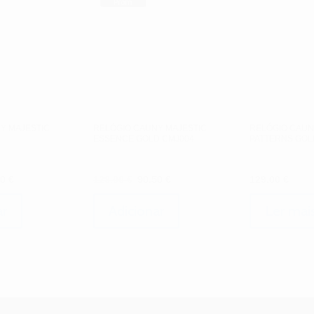
Prom
oção!
Y MAJESTIC
RELÓGIO CAUNY MAJESTIC
RELÓGIO CAUN
ESSENCE GOLD CMJ004
PATTERNS GOL
O
O
O
50
€
129.00
€
90.50
€
129.00
€
ço
preço
preço
preço
inal
atual
original
atual
ar
Adicionar
Ler mai
é:
era:
é:
00 €.
94.50 €.
129.00 €.
90.50 €.