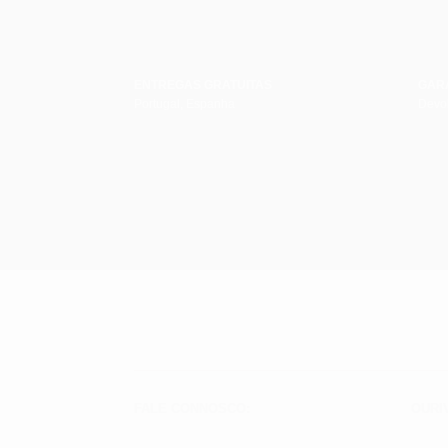
ENTREGAS GRATUITAS
GAR
Portugal, Espanha
Devol
FALE CONNOSCO:
OURI