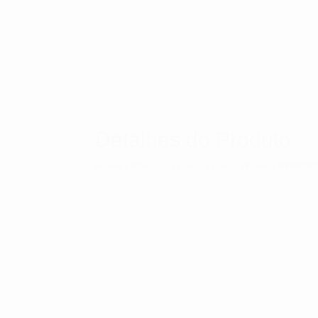
Detalhes do Produto
Home
/
Relógios
/
Lorus
/ Lorus Women RH980P