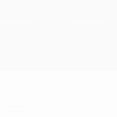
ANTIA DE DEVOLUÇÃO
ENTREGAS EM 48 HORAS
ução até 30 dias
Encomende até às 17 hr
VESARIA MIRANDA:
LINKS: