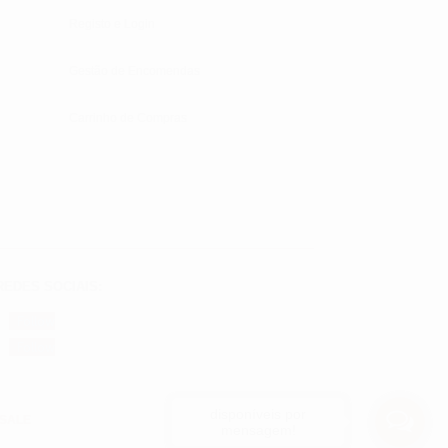
Registo e Login
Gestão de Encomendas
Carrinho de Compras
REDES SOCIAIS:
Follow
Follow
disponíveis por
LSALE
mensagem!