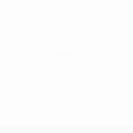
Y MAJESTIC
RELOGIO OMEGA DYNAMIC
D CMJ003
1350.00
€
Adicionar
s