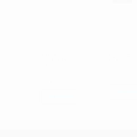
Prom
oção!
RELÓGIO CAUNY ANIMA
RELÓGIO CAUN
NUMBERS ROSE GOLD
CMJ014
CAN002
O
135.00
€
94.
129.00
€
pre
orig
Adicion
Adicionar
era:
135.