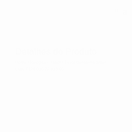
Detalhes do Produto
Home
/
Relógios
/
Tissot
/ Tissot Bellissima Small
Lady T126.010.22.013.00