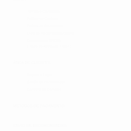
Termos e Condições
Política de Cookies
Política de Privacidade
Livro de Reclamações Online
Contrastarias (INCM)
( Título de Atividade T7887 )
ÁREA DE CLIENTES:
Registo e Login
Gestão de Encomendas
Carrinho de Compras
MÉTODOS DE PAGAMENTO:
ENVIO DE ENCOMOMENDAS: