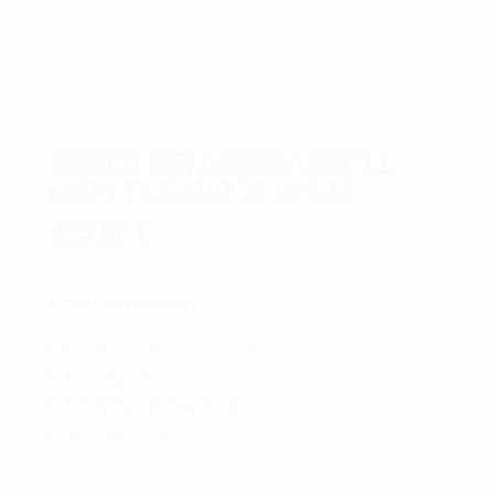
TISSOT BELLISSIMA SMALL
LADY T126.010.22.013.00
495.00
€
SOBRE O RELÓGIO
Referência: T1260102201300
Peso (g): 59
Resistência à água: 5 bar
Garantia: 2 anos