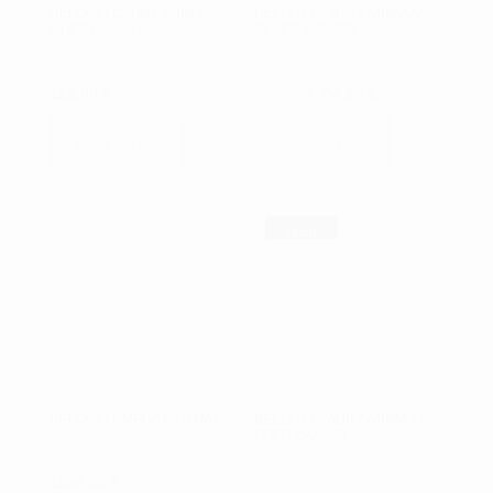
RELOGIO CAUNY ANIMA
RELÓGIO CAUNY ANIMA AXIS
LINES CAN007
SILVER CAN005
O
O
129.00
€
135.00
€
94.50
€
preço
preço
original
atual
Adicionar
Adicionar
era:
é:
135.00 €.
94.50 €.
Prom
oção!
RELOGIO OMEGA DYNAMIC
RELÓGIO CAUNY ANIMA AXIS
GOLD CAN004
1350.00
€