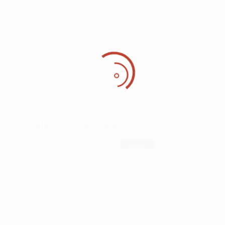
Material
Aço
Movimento
Quartz
REF:
om01942
Categorias:
Relógios
,
Tissot
Produtos Relacionados
Prom
oção!