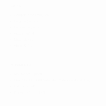
CAIXA
Comprimento (mm): 26
Largura (mm): 26
Espessura (mm): 6.9
Asas (mm): 4
Material: Aço
Vidro: Safira
MOVIMENTO
Movimento: Quartz
Funções: EOL (indicador de fim de vida da bateria)
Calibre: 7 3/4”
Diâmetro (mm): 17.2