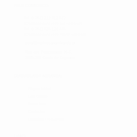
FALE CONNOSCO:
Tel: (+351) 212 912 572
(Chamada para rede fixa nacional)
Tel: (+351) 926 124 435
(Chamada para rede móvel nacional)
geral@ourivesariamiranda.pt
Rua dos Pescadores 35-F,
2825-388 Costa de Caparica
OURIVESARIA MIRANDA:
Página Inicial
Loja Online
Sobre Nós
Contactos
Questões Frequentes
LINKS: