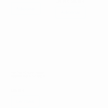
O
O
129.00
€
100.00
€
preço
preço
Adicionar
original
atual
Adicionar
era:
é:
129.00 €.
100.00 €.
RELÓGIO CAUNY ANIMA
ESSENCE GOLD CAN011
129.00
€
Ler mais