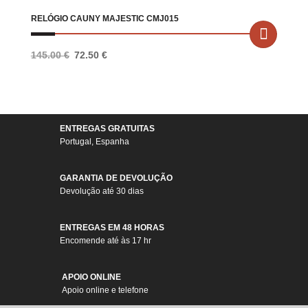
RELÓGIO CAUNY MAJESTIC CMJ015
O
O
145.00
€
72.50
€
preço
preço
original
atual
era:
é:
145.00 €.
72.50 €.
ENTREGAS GRATUITAS
Portugal, Espanha
GARANTIA DE DEVOLUÇÃO
Devolução até 30 dias
ENTREGAS EM 48 HORAS
Encomende até às 17 hr
APOIO ONLINE
Apoio online e telefone