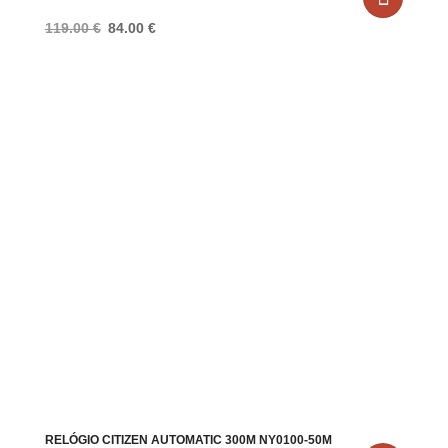
O
O
119.00
€
84.00
€
preço
preço
original
atual
era:
é:
119.00 €.
84.00 €.
RELÓGIO CITIZEN AUTOMATIC 300M NY0100-50M