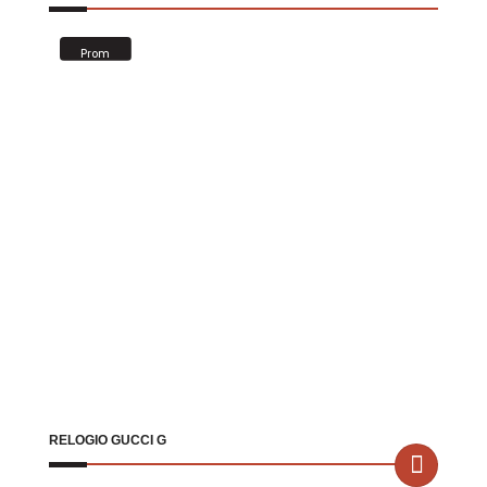
Prom
oção!
RELOGIO GUCCI G