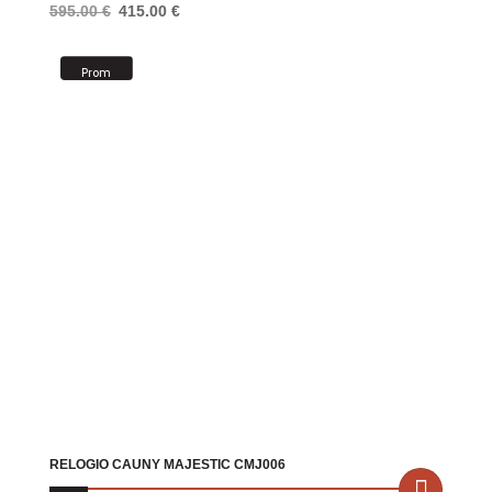
O
O
595.00
€
415.00
€
preço
preço
original
atual
Prom
era:
é:
oção!
595.00 €.
415.00 €.
RELOGIO CAUNY MAJESTIC CMJ006