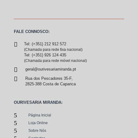
FALE CONNOSCO:

Tel: (+351) 212 912 572
(Chamada para rede fixa nacional)
Tel: (+351) 926 124 435
(Chamada para rede móvel nacional)

geral@ourivesariamiranda.pt

Rua dos Pescadores 35-F,
2825-388 Costa de Caparica
OURIVESARIA MIRANDA:
5
Página Inicial
5
Loja Online
5
Sobre Nós