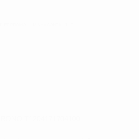
TLET
PROMO
MINHA CONTA
RONO T1204171704100