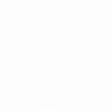
ENTREGAS GRATUITAS PARA
PORTUGAL E ESPANHA
INICIO
LOJA ONLINE
RELÓGIOS
OU
Chrono T1204171704100
TISSOT SEASTAR BLUE CH
595.00
€