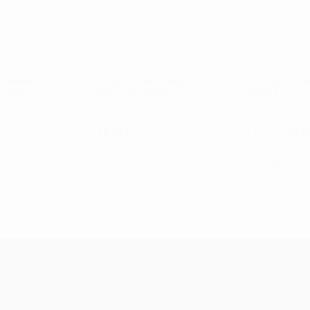
Y ANIMA
RELÓGIO CAUNY MAJESTIC
RELÓGIO CAUN
D CAN011
ROSE GOLD CMJ010
CMJ014
O
129.00
€
135.00
€
94.5
preç
origi
s
Ler mais
Adiciona
era:
135.0