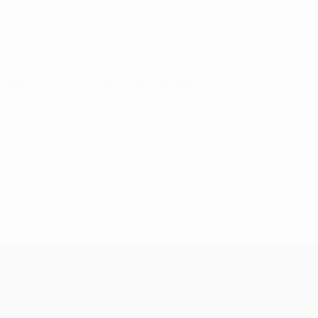
Y MAJESTIC
TISSOT EVERYTIME SMALL
T109.210.33.031.00
O
0
€
295.00
€
o
preço
nal
atual
r
Adicionar
é:
0 €.
94.50 €.