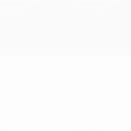
ANTIA DE DEVOLUÇÃO
ENTREGAS EM 48 HORAS
ução até 30 dias
Encomende até às 17 hr
VESARIA MIRANDA:
LINKS:
 Inicial
Termos e Condições
nline
Política de Cookies