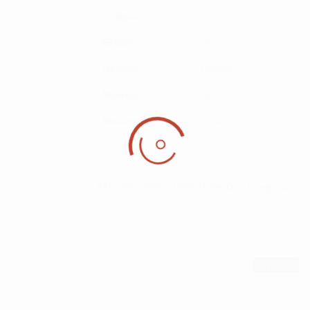
Coleção
Tissot
Estado
Novo
Género
Homem
Material
Aço
Movimento
Quartz
REF:
OM_7099_T1204171704100
Categorias:
Rel
Prom
oção!