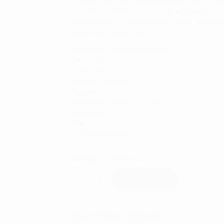
A escolha ideal para mergulhadores. Com a sua 
bar (300 m / 1000 pés), coroa aparafusada e c
unidireccional, o Tissot Seastar 1000 é o melh
movimento Powermatic 80
Movimento: Quartzo Analógico
Vidro: Safira
Caixa: Aço
Bracelete: Borracha
Mostrador: Azul
Tamanho de Caixa: 45,5 mm
Cronógrafo
Data
Género: Masculino
Disponível por encomenda
Quantidade
de
ADICIONAR
Tissot
Seastar
Blue
Chrono
Informação adicional
T1204171704100