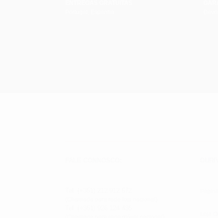
ENTREGAS GRATUITAS
GAR
Portugal, Espanha
Devol
FALE CONNOSCO:
OURI
Tel: (+351) 212 912 572
Página
(Chamada para rede fixa nacional)
Tel: (+351) 926 124 435
Loja O
(Chamada para rede móvel nacional)