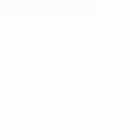
alta resistência à água até uma pressão de 30
aseback, bem como a sua luneta cerâmica
or relógio de mergulho, agora combinado com o