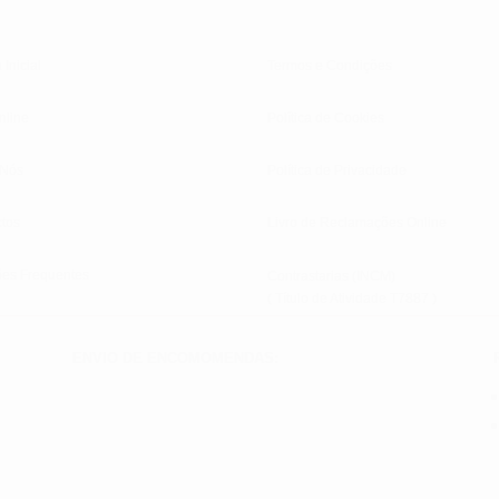
 Inicial
Termos e Condições
nline
Política de Cookies
 Nós
Política de Privacidade
tos
Livro de Reclamações Online
ões Frequentes
Contrastarias (INCM)
( Título de Atividade T7887 )
ENVIO DE ENCOMOMENDAS: