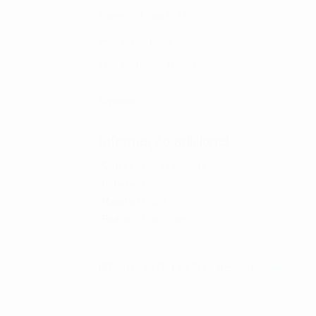
Material: Prata 0.925
Pedra: Diamante
Cor: Prateado, Rose Gold
Esgotado
Informação adicional
Coleção
Hot Diamonds
Estado
Novo
Material
Prata
Pedra
Diamantes
REF:
OM_5042_DP675
Categorias:
Colares
,
Joalh