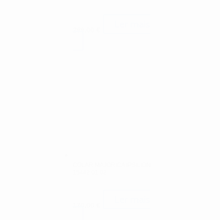
Ler mais
299.00
€
COLAR MAJORICA IPSILION
15442.01.02
Ler mais
170.00
€