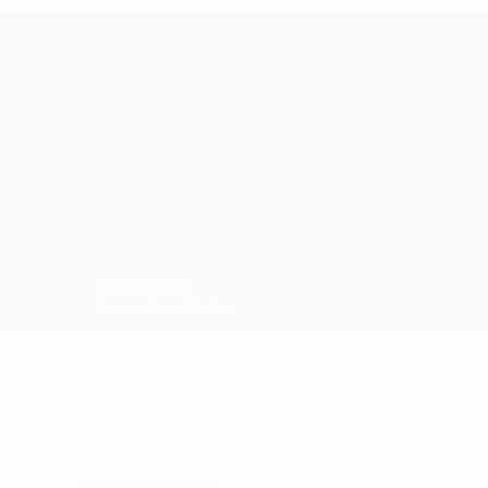
APOIO ONLINE
Apoio online e telefone
ÁREA DE CLIENTES: