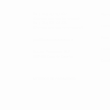
Tel: (+351) 212 912 572
Página
(Chamada para rede fixa nacional)
Tel: (+351) 926 124 435
Loja O
(Chamada para rede móvel nacional)
Sobre
geral@ourivesariamiranda.pt
Contac
Rua dos Pescadores 35-F,
2825-388 Costa de Caparica
Quest
MÉTODOS DE PAGAMENTO: