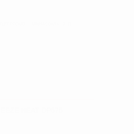
TLET
PROMO
MINHA CONTA
EEZE HEAT DP675