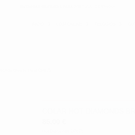
ENTREGAS GRATUITAS PARA
PORTUGAL E ESPANHA
INICIO
LOJA ONLINE
RELÓGIOS
OU
amonds Breeze Heat DP675
COLAR HOT DIAMONDS BR
85.00
€
Hot Diamonds DP675