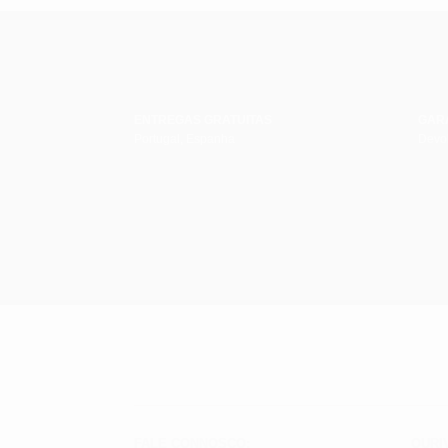
ENTREGAS GRATUITAS
GAR
Portugal, Espanha
Devol
FALE CONNOSCO:
OURI