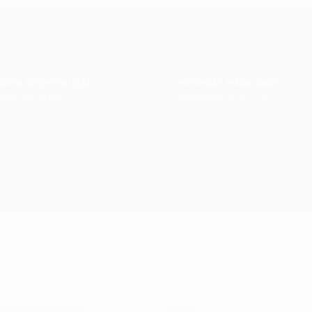
ANTIA DE DEVOLUÇÃO
ENTREGAS EM 48 HORAS
ução até 30 dias
Encomende até às 17 hr
VESARIA MIRANDA:
LINKS: