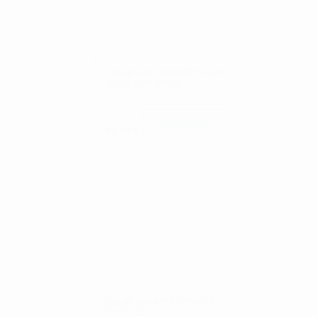
COLAR HOT DIAMONDS FAITH
TEARDROP DP658
Adicionar
95.00
€
COLAR GUMUS PRATA 925
OURO 375