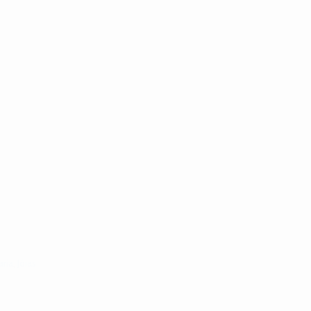
aria
,
Jóias