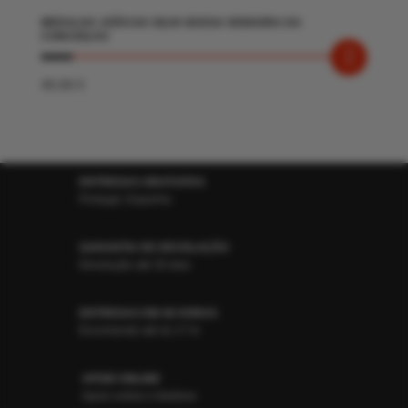
MEDALHA JOÃO DA SILVA NOSSA SENHORA DA
CONCEIÇAO
45.00
€
ENTREGAS GRATUITAS
Portugal, Espanha
GARANTIA DE DEVOLUÇÃO
Devolução até 30 dias
ENTREGAS EM 48 HORAS
Encomende até às 17 hr
APOIO ONLINE
Apoio online e telefone