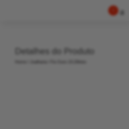
Detalhes do Produto
Home
/
Joalharia
/ Fio Ouro 19.20ktes