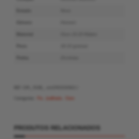
Estado
Novo
Género
Homem
Material
Ouro 19.20 Kilates
Peso
18.10 gramas
Pedra
Zircónias
REF:
OM_9238_ vm090047/60
Categorias:
Fio
,
Joalharia
,
Ouro
PRODUTOS RELACIONADOS