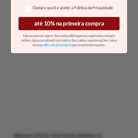
Declaro que li e aceito a Política de Privacidade
55.00
€
até 10% na primeira compra
Não enviamos spam! desconto válido apenas na primeira compra
online, não acumulável com outros descontos ou promoções. Leia a
nossa
política de
privacidade
para mais informações.
MEDALHA JOÃO DA SILVA NOSSA DENHORA DA