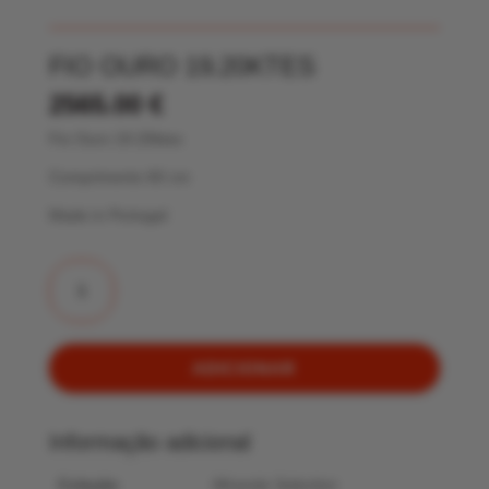
FIO OURO 19.20KTES
2565.00
€
Fio Ouro 19.20ktes
Comprimento 60 cm
Made in Portugal
Quantidade
de
Fio
Ouro
19.20ktes
ADICIONAR
Informação adicional
Coleção
Miranda Selection