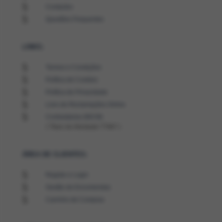
5
Contactos
5
Questões Frequentes
LINKS:
5
Termos e Condições
5
Política de Cookies
5
Política de Privacidade
5
Livro de Reclamações Online
5
Contrastarias (INCM)
( Título de Atividade T7887 )
ÁREA DE CLIENTES:
5
Registo e Login
5
Gestão de Encomendas
5
Carrinho de Compras