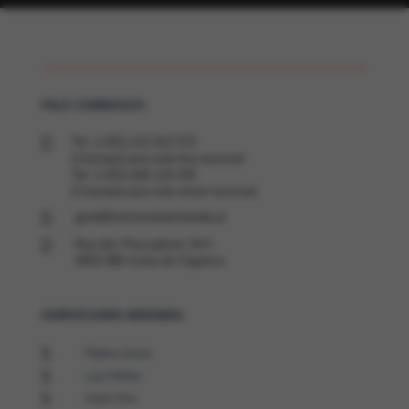
FALE CONNOSCO:

Tel: (+351) 212 912 572
(Chamada para rede fixa nacional)
Tel: (+351) 926 124 435
(Chamada para rede móvel nacional)

geral@ourivesariamiranda.pt

Rua dos Pescadores 35-F,
2825-388 Costa de Caparica
OURIVESARIA MIRANDA:
5
Página Inicial
5
Loja Online
5
Sobre Nós