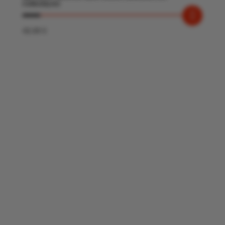
CONCEIÇAO
42.00
€